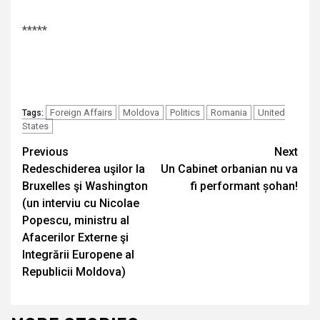
*****
Foreign Affairs
Moldova
Politics
Romania
United
Tags:
States
Continue
Previous
Next
Redeschiderea uşilor la
Un Cabinet orbanian nu va
Reading
Bruxelles şi Washington
fi performant șohan!
(un interviu cu Nicolae
Popescu, ministru al
Afacerilor Externe şi
Integrării Europene al
Republicii Moldova)