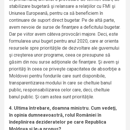
stabilizare bugetară şi relansare a relaţiilor cu FMI şi
Uniunea Europeană, pentru ca să beneficiem în
continuare de suport direct bugetar. Pe de altă parte,
avem nevoie de surse de finanţare a deficitului bugetar.
Dar pe viitor avem câteva provocări majore. Deci, este
formularea unui buget pentru anul 2020, care ar orienta
resursele spre priorităţile de dezvoltare ale guvernului
şi creşterea unor programe, ceea ce presupune să
găsim din nou surse adiţionale de finanţare. Şi avem şi
priorităţi în ceea ce priveşte capacitatea de absorbţie a
Moldovei pentru fondurile care sunt disponibile,
transparentizarea modului în care se cheltuie banul
public, responsabilizarea celor care, deci, cheltuie
banul public. Şi cam astea sunt priorităţile.
4. Ultima întrebare, doamna ministru. Cum vedeţi,
în opinia dumneavoastră, rolul României în
îndeplinirea dezideratelor pe care Republica
Moldova şi le-a propus?