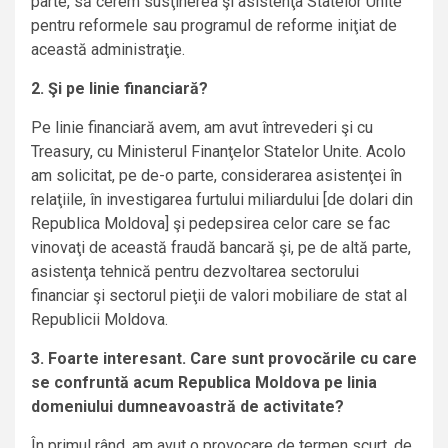
parte, să cerem susţinerea şi asistenţa Statelor Unite
pentru reformele sau programul de reforme iniţiat de
această administraţie.
2. Şi pe linie financiară?
Pe linie financiară avem, am avut întrevederi şi cu
Treasury, cu Ministerul Finanţelor Statelor Unite. Acolo
am solicitat, pe de-o parte, considerarea asistenţei în
relaţiile, în investigarea furtului miliardului [de dolari din
Republica Moldova] şi pedepsirea celor care se fac
vinovaţi de această fraudă bancară şi, pe de altă parte,
asistenţa tehnică pentru dezvoltarea sectorului
financiar şi sectorul pieţii de valori mobiliare de stat al
Republicii Moldova.
3. Foarte interesant. Care sunt provocările cu care
se confruntă acum Republica Moldova pe linia
domeniului dumneavoastră de activitate?
În primul rând, am avut o provocare de termen scurt, de