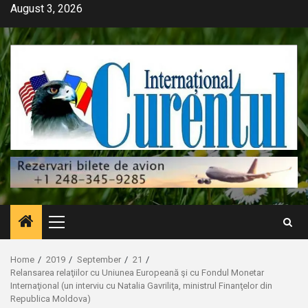
Skip
August 3, 2026
to
content
Primary
Menu
Home
2019
September
21
Relansarea relaţiilor cu Uniunea Europeană şi cu Fondul Monetar
Internaţional (un interviu cu Natalia Gavriliţa, ministrul Finanţelor din
Republica Moldova)