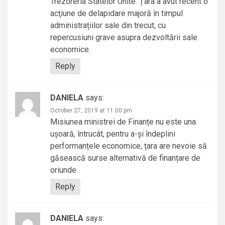
Trezoreria Statelor Unite. Țara a avut recent o
acţiune de delapidare majoră în timpul
administrațiilor sale din trecut, cu
repercusiuni grave asupra dezvoltării sale
economice.
Reply
DANIELA
says:
October 27, 2019 at 11:00 pm
Misiunea ministrei de Finanțe nu este una
ușoară, întrucât, pentru a-și îndeplini
performanțele economice, țara are nevoie să
găsească surse alternativă de finanțare de
oriunde.
Reply
DANIELA
says: