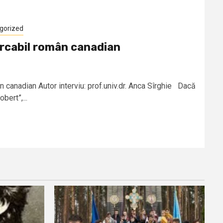
gorized
rcabil român canadian
 canadian Autor interviu: prof.univ.dr. Anca Sîrghie Dacă
bert”,...