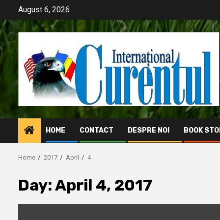
Skip
August 6, 2026
to
content
HOME
CONTACT
DESPRE NOI
BOOK STO
Home
2017
April
4
Day:
April 4, 2017