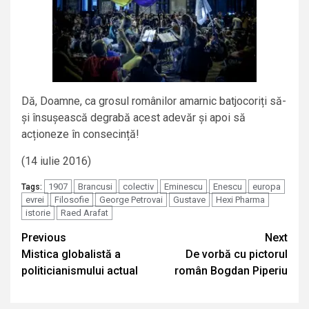
Dă, Doamne, ca grosul românilor amarnic batjocoriți să-
și însușească degrabă acest adevăr și apoi să
acționeze în consecință!
(14 iulie 2016)
1907
Brancusi
colectiv
Eminescu
Enescu
europa
Tags:
evrei
Filosofie
George Petrovai
Gustave
Hexi Pharma
istorie
Raed Arafat
Continue
Previous
Next
Mistica globalistă a
De vorbă cu pictorul
Reading
politicianismului actual
român Bogdan Piperiu