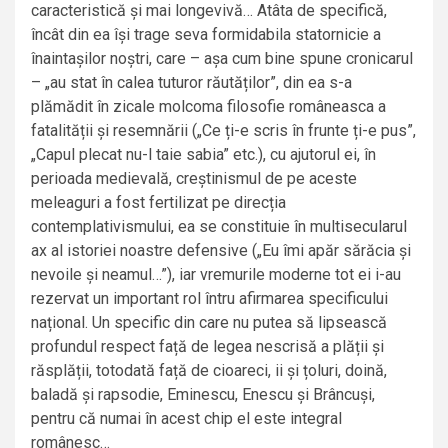
caracteristică și mai longevivă… Atâta de specifică,
încât din ea își trage seva formidabila statornicie a
înaintașilor noștri, care – așa cum bine spune cronicarul
– „au stat în calea tuturor răutăților”, din ea s-a
plămădit în zicale molcoma filosofie româneasca a
fatalității și resemnării („Ce ți-e scris în frunte ți-e pus”,
„Capul plecat nu-l taie sabia” etc.), cu ajutorul ei, în
perioada medievală, creștinismul de pe aceste
meleaguri a fost fertilizat pe direcția
contemplativismului, ea se constituie în multisecularul
ax al istoriei noastre defensive („Eu îmi apăr sărăcia și
nevoile și neamul…”), iar vremurile moderne tot ei i-au
rezervat un important rol întru afirmarea specificului
național. Un specific din care nu putea să lipsească
profundul respect față de legea nescrisă a plății și
răsplății, totodată față de cioareci, ii și țoluri, doină,
baladă și rapsodie, Eminescu, Enescu și Brâncuși,
pentru că numai în acest chip el este integral
românesc…