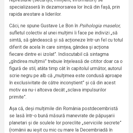
specializaseră în dezamorsarea lor încă din fașă, prin
rapida arestare a liderilor.
Căci, ne spune Gustave Le Bon în
Psihologia maselor
,
sufletul colectiv al unei mulțimi îi face pe indivizi „să
simtă, să gândească și să acționeze într-un fel cu totul
diferit de acela în care simțea, gândea și acționa
fiecare dintre ei izolat”. Indiscutabil că sintagma
„gîndirea mulțimii” trebuie înțeleasă de cititor doar ca o
figură de stil, atâta timp cât în capitolul următor, autorul
scrie negru pe alb că „mulțimea este condusă aproape
în exclusivitate de către inconștient” și că din acest
motiv ea nu-i altceva decât „sclava impulsurilor
primite”.
Așa că, deși mulțimile din România postdecembristă
se lasă într-o bună măsură manevrate de păpușarii
planetari și de sculele lor poreclite „serviciile secrete”
(românii au ieșit cu mic cu mare la Decembriadă în