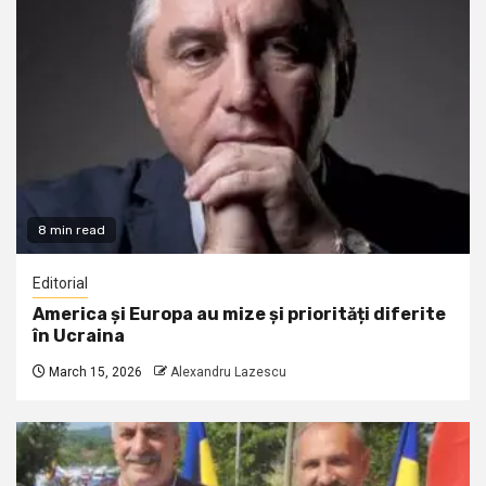
8 min read
Editorial
America și Europa au mize și priorități diferite
în Ucraina
March 15, 2026
Alexandru Lazescu