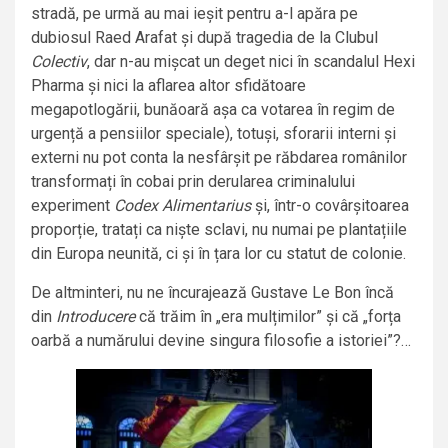
stradă, pe urmă au mai ieșit pentru a-l apăra pe
dubiosul Raed Arafat și după tragedia de la Clubul
Colectiv
, dar n-au mișcat un deget nici în scandalul Hexi
Pharma și nici la aflarea altor sfidătoare
megapotlogării, bunăoară așa ca votarea în regim de
urgență a pensiilor speciale), totuși, sforarii interni și
externi nu pot conta la nesfârșit pe răbdarea românilor
transformați în cobai prin derularea criminalului
experiment
Codex Alimentarius
și, într-o covârșitoarea
proporție, tratați ca niște sclavi, nu numai pe plantațiile
din Europa neunită, ci și în țara lor cu statut de colonie.
De altminteri, nu ne încurajează Gustave Le Bon încă
din
Introducere
că trăim în „era mulțimilor” și că „forța
oarbă a numărului devine singura filosofie a istoriei”?…