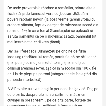
De unde proverbiala răbdare a românilor, printre altele
ilustrată și de faimosul vers coșbucian: „Răbdăm
poveri, răbdăm nevoi” (la acea vreme țăranii vroiau cu
ardoare pământ, fapt evidențiat de miezoasa scenă din
romanul
Ion
, în care Ion al Glanetașului se apleacă și
sărută pământul ca pe o ibovnică; astăzi, pământul tot
mai înstrăinat al țării vrea țărani).
Dar să-l ferească Dumnezeu pe oricine de furia
îndelung răbdătorului român, pornit fie să se răfuiască
(mai puțin) cu moșierii autohtoni și (mai mult) cu
câinoșii arendași evrei, așa ca în răscoala din 1907, fie
să-i ia de piept pe patroni (sângeroasele încleștări din
perioada interbelică).
N.B.
Revolte au avut loc și în perioada bolșevică. Dar, pe
de o parte, despre ele nu se sufla nici măcar un
cuvințel în presa vremii, pe de altă parte, forțele de
represiune (securiști, milițieni, informatori) se