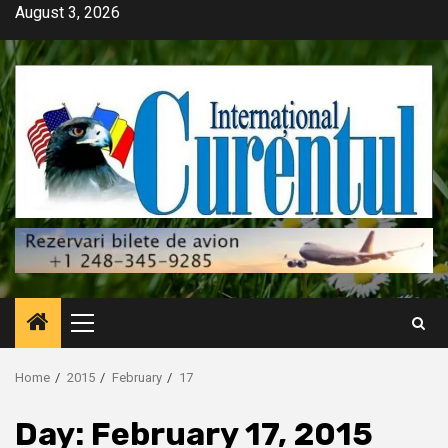
Skip
August 3, 2026
to
content
Primary
Menu
Home
2015
February
17
Day:
February 17, 2015