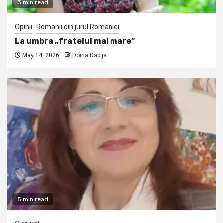
3 min read
Opinii
Romanii din jurul Romaniei
La umbra „fratelui mai mare”
May 14, 2026
Doina Dabija
5 min read