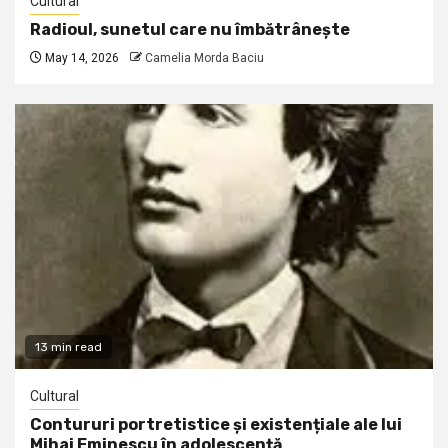
Cultural
Radioul, sunetul care nu îmbătrânește
May 14, 2026
Camelia Morda Baciu
13 min read
Cultural
Contururi portretistice și existențiale ale lui
Mihai Eminescu în adolescență