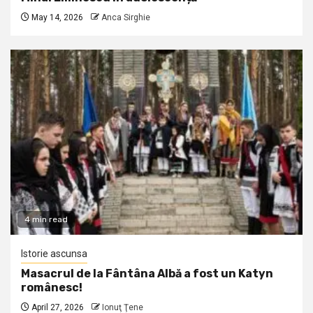
May 14, 2026
Anca Sirghie
4 min read
Istorie ascunsa
Masacrul de la Fântâna Albă a fost un Katyn
românesc!
April 27, 2026
Ionuţ Ţene