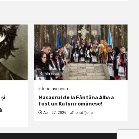
4 min read
Istorie ascunsa
 și
Masacrul de la Fântâna Albă a
fost un Katyn românesc!
ă
April 27, 2026
Ionuţ Ţene