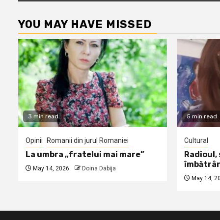
YOU MAY HAVE MISSED
3 min read
5 min read
Opinii
Romanii din jurul Romaniei
Cultural
La umbra „fratelui mai mare”
Radioul,
îmbătrâ
May 14, 2026
Doina Dabija
May 14, 2