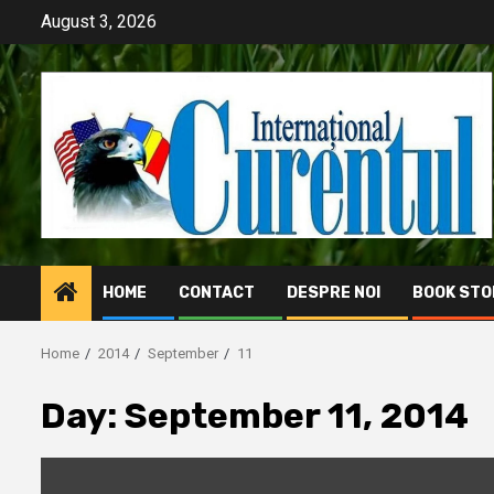
Skip
August 3, 2026
to
content
HOME
CONTACT
DESPRE NOI
BOOK STO
Home
2014
September
11
Day:
September 11, 2014