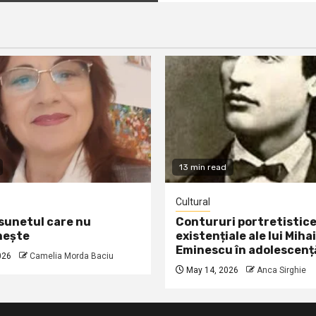
13 min read
Cultural
 sunetul care nu
Contururi portretistice
nește
existențiale ale lui Mihai
Eminescu în adolescenț
026
Camelia Morda Baciu
May 14, 2026
Anca Sirghie