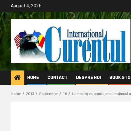
Skip
August 4, 2026
to
content
HOME
CONTACT
DESPRE NOI
BOOK STO
Home
2013
September
16
Un neamţ va conduce olimpismul mo