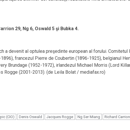
 Carrion 29, Ng 6, Oswald 5 şi Bubka 4.
 a devenit al optulea preşedinte european al forului. Comitetul 
1896), francezul Pierre de Coubertin (1896-1925), belgianul Hen
ery Brundage (1952-1972), irlandezul Michael Morris (Lord Killa
s Rogge (2001-2013). (de Leila Bolat / mediafax.ro)
pic (CIO)
Denis Oswald
Jacques Rogge
Ng Ser Miang
Richard Carrion