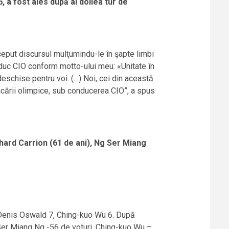
 a fost ales după al doilea tur de
ceput discursul mulţumindu-le în şapte limbi
onduc CIO conform motto-ului meu: «Unitate în
deschise pentru voi. (…) Noi, cei din această
şcării olimpice, sub conducerea CIO”, a spus
hard Carrion (61 de ani), Ng Ser Miang
6, Denis Oswald 7, Ching-kuo Wu 6. După
: Ser Miang Ng -56 de voturi, Ching-kuo Wu –