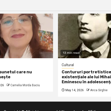
13 min read
Cultural
 sunetul care nu
Contururi portretistice
nește
existențiale ale lui Mihai
Eminescu în adolescenț
026
Camelia Morda Baciu
May 14, 2026
Anca Sirghie