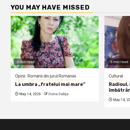
YOU MAY HAVE MISSED
3 min read
5 min read
Opinii
Romanii din jurul Romaniei
Cultural
La umbra „fratelui mai mare”
Radioul,
îmbătrâ
May 14, 2026
Doina Dabija
May 14, 2