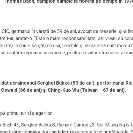
Thomas Bach, campion olimpic la floretă pe echipe în 1976,
 CIO, germanul în vârstă de 59 de ani, avocat de meserie, şi-a în
care i-au arătat-o. “Este o mare responsabilitate, dar vreau să c
ru toţi. Trebuie să ştiţi că uşa, urechile şi inima mea sunt mereu 
să cântăm împreună în armonie, pentru un viitor strălucitor al mi
dat ucraineanul Serghei Bubka (50 de ani), portoricanul Ric
s Oswald (66 de ani) şi Ching-Kuo Wu (Taiwan – 67 de ani).
 primul tur al alegerilor.
omas Bach 43, Serghei Bubka 8, Richard Carrion 23, Ser Miang Ng 
epartajarea ultimilor doi candidaţi, rezultatele fiind următoarele