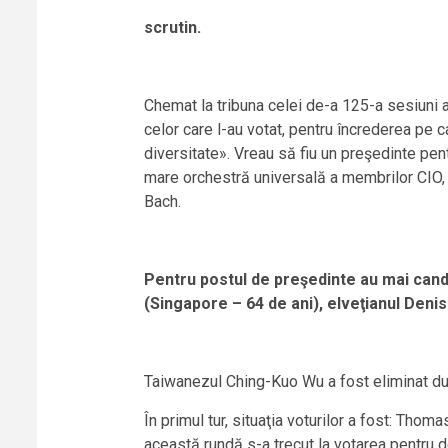
scrutin.
Chemat la tribuna celei de-a 125-a sesiuni a
celor care l-au votat, pentru încrederea pe 
diversitate». Vreau să fiu un preşedinte pent
mare orchestră universală a membrilor CIO, 
Bach.
Pentru postul de preşedinte au mai candi
(Singapore – 64 de ani), elveţianul Deni
Taiwanezul Ching-Kuo Wu a fost eliminat după
În primul tur, situaţia voturilor a fost: Th
această rundă s-a trecut la votarea pentru d