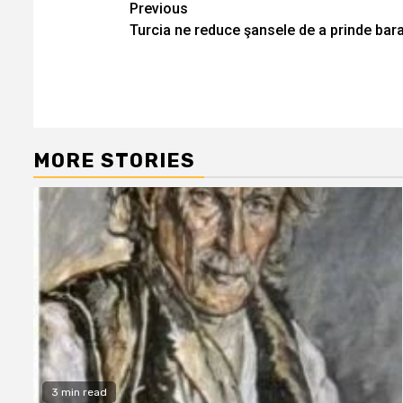
Continue
Previous
Turcia ne reduce şansele de a prinde bar
Reading
MORE STORIES
3 min read