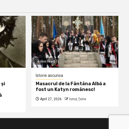
4 min read
Istorie ascunsa
 și
Masacrul de la Fântâna Albă a
fost un Katyn românesc!
ă
April 27, 2026
Ionuţ Ţene