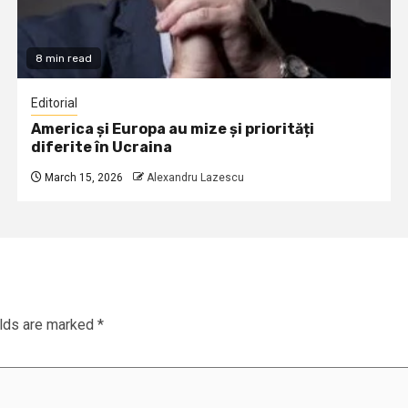
8 min read
Editorial
America și Europa au mize și priorități
diferite în Ucraina
March 15, 2026
Alexandru Lazescu
elds are marked
*