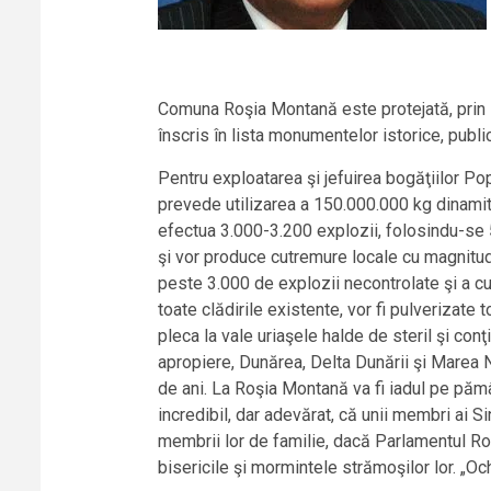
Comuna Roşia Montană este protejată, prin L
înscris în lista monumentelor istorice, publi
Pentru exploatarea şi jefuirea bogăţiilor Po
prevede utilizarea a 150.000.000 kg dinamit
efectua 3.000-3.200 explozii, folosindu-se 
şi vor produce cutremure locale cu magnitudi
peste 3.000 de explozii necontrolate şi a c
toate clădirile existente, vor fi pulverizate 
pleca la vale uriaşele halde de steril şi conţ
apropiere, Dunărea, Delta Dunării şi Marea 
de ani. La Roşia Montană va fi iadul pe pămân
incredibil, dar adevărat, că unii membri ai S
membrii lor de familie, dacă Parlamentul Ro
bisericile şi mormintele strămoşilor lor. „Ochi