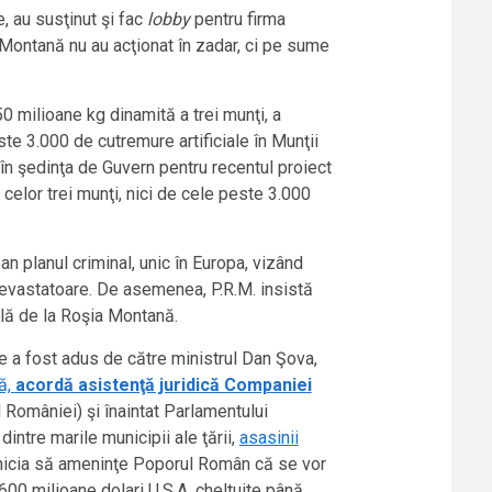
, au susţinut şi fac
lobby
pentru firma
a Montană nu au acţionat în zadar, ci pe sume
50 milioane kg dinamită a trei munţi, a
 3.000 de cutremure artificiale în Munţii
 în şedinţa de Guvern pentru recentul proiect
 celor trei munţi, nici de cele peste 3.000
 planul criminal, unic în Europa, vizând
evastatoare. De asemenea, P.R.M. insistă
ală de la Roşia Montană.
de a fost adus de către ministrul Dan Şova,
ă,
acordă asistenţă juridică Companiei
ul României) şi înaintat Parlamentului
ntre marile municipii ale ţării,
asasinii
znicia să ameninţe Poporul Român că se vor
 600 milioane dolari U.S.A. cheltuite până