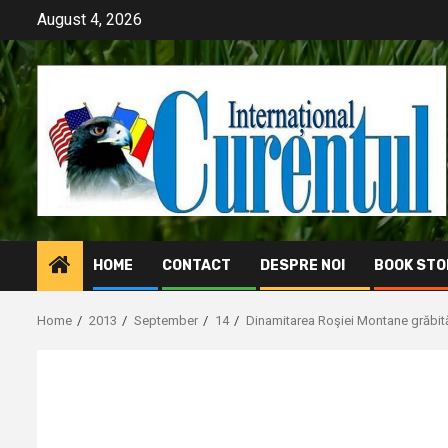
Skip
August 4, 2026
to
content
HOME
CONTACT
DESPRE NOI
BOOK STO
Home
2013
September
14
Dinamitarea Roşiei Montane grăbită 