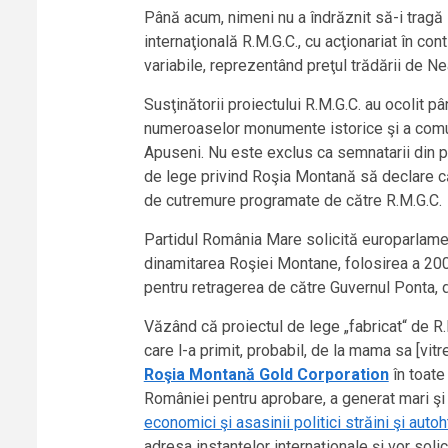
Până acum, nimeni nu a îndrăznit să-i tragă l
internaţională R.M.G.C., cu acţionariat în co
variabile, reprezentând preţul trădării de N
Susţinătorii proiectului R.M.G.C. au ocolit p
numeroaselor monumente istorice şi a comun
Apuseni. Nu este exclus ca semnatarii din par
de lege privind Roşia Montană să declare că n
de cutremure programate de către R.M.G.C.
Partidul România Mare solicită europarlamen
dinamitarea Roşiei Montane, folosirea a 20
pentru retragerea de către Guvernul Ponta, d
Văzând că proiectul de lege „fabricat“ de R.
care l-a primit, probabil, de la mama sa [vitr
Roşia Montană Gold Corporation
în toate 
României pentru aprobare, a generat mari şi 
economici şi asasinii politici străini şi autoh
adresa instanţelor internaţionale şi vor soli