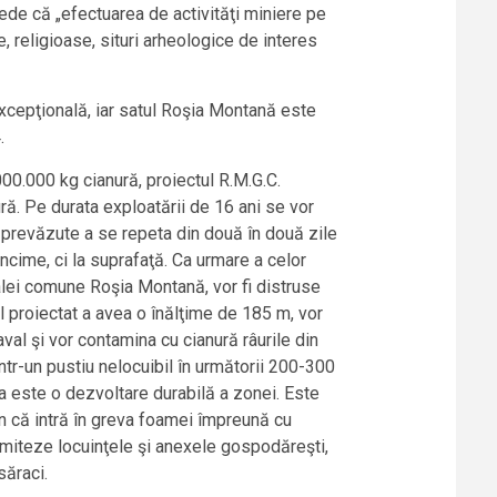
evede că „efectuarea de activităţi miniere pe
 religioase, situri arheologice de interes
xcepţională, iar satul Roşia Montană este
.
00.000 kg cianură, proiectul R.M.G.C.
ă. Pe durata exploatării de 16 ani se vor
 prevăzute a se repeta din două în două zile
ncime, ci la suprafaţă. Ca urmare a celor
alei comune Roşia Montană, vor fi distruse
jul proiectat a avea o înălţime de 185 m, vor
aval şi vor contamina cu cianură râurile din
tr-un pustiu nelocuibil în următorii 200-300
ta este o dezvoltare durabilă a zonei. Este
ţin că intră în greva foamei împreună cu
amiteze locuinţele şi anexele gospodăreşti,
săraci.