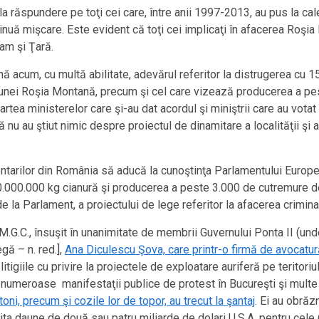
a răspundere pe toţi cei care, între anii 1997-2013, au pus la cale
ntinuă mişcare. Este evident că toţi cei implicaţi în afacerea Roşi
eam şi Ţară.
ână acum, cu multă abilitate, adevărul referitor la distrugerea cu 1
ei Roşia Montană, precum şi cel care vizează producerea a peste
tea ministerelor care şi-au dat acordul şi miniştrii care au votat
u au ştiut nimic despre proiectul de dinamitare a localităţii şi a
tarilor din România să aducă la cunoştinţa Parlamentului European
0.000.000 kg cianură şi producerea a peste 3.000 de cutremure d
e la Parlament, a proiectului de lege referitor la afacerea crimin
M.G.C., însuşit în unanimitate de membrii Guvernului Ponta II (un
egă – n. red.],
Ana Diculescu Şova, care printr-o firmă de avocatur
litigiile cu privire la proiectele de exploatare auriferă pe teritori
numeroase manifestaţii publice de protest în Bucureşti şi multe di
toni, precum şi cozile lor de topor, au trecut la şantaj
. Ei au obră
cita daune de două sau patru miliarde de dolari U.S.A. pentru cele