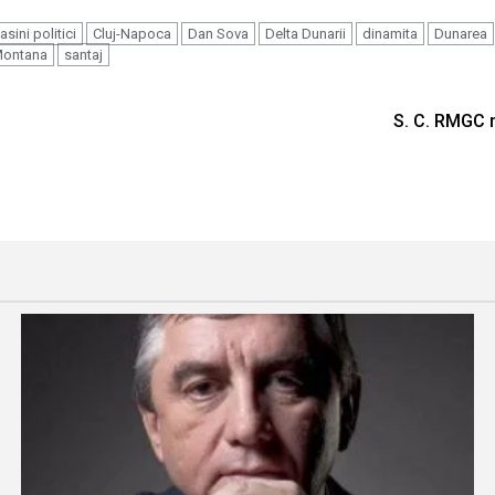
asini politici
Cluj-Napoca
Dan Sova
Delta Dunarii
dinamita
Dunarea
Montana
santaj
S. C. RMGC n