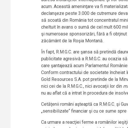
acum. Această ameninţare va fi materializat
declanşeze peste 3.000 de cutremure devas
să scoată din România tot concentratul minie
cheltuit în avans o sumă de cel mult 600 mil
şi numeroase sponsorizări, fără a fi obţinut 
zăcământ de la Roşia Montană.
În fapt, R.M.G.C. are şansa să pretindă daun
publicitate agresivă a R.M.G.C. au ocazia să
care şantajează acum Parlamentul României 
Conform contractului de societate încheiat î
Gold Resources S.A. pot pretinde de la Minves
nici cei de la R.M.G.C., nici avocaţii lor din
m
nu au aflat că a intrat în procedura de inso
Cetăţenii români aşteaptă ca R.M.G.C. şi Guve
„sensibilizate“ financiar şi cu ce sume spre
Ca urmare a reacţiei ferme a românilor ieşiţ