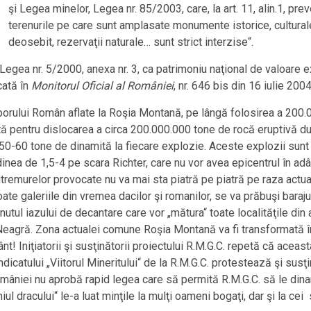
şi Legea minelor, Legea nr. 85/2003, care, la art. 11, alin.1, pr
terenurile pe care sunt amplasate monumente istorice, culturale,
deosebit, rezervaţii naturale… sunt strict interzise“.
egea nr. 5/2000, anexa nr. 3, ca patrimoniu naţional de valoare e
cată în
Monitorul Oficial al României
, nr. 646 bis din 16 iulie 2004
porului Român aflate la Roşia Montană, pe lângă folosirea a 200.0
ă pentru dislocarea a circa 200.000.000 tone de rocă eruptivă dur
50-60 tone de dinamită la fiecare explozie. Aceste explozii sunt
nea de 1,5-4 pe scara Richter, care nu vor avea epicentrul în adâ
utremurelor provocate nu va mai sta piatră pe piatră pe raza actu
toate galeriile din vremea dacilor şi romanilor, se va prăbuşi bara
inutul iazului de decantare care vor „mătura“ toate localităţile din 
Neagră. Zona actualei comune Roşia Montană va fi transformată în
t! Iniţiatorii şi susţinătorii proiectului R.M.G.C. repetă că aceas
indicatului „Viitorul Mineritului“ de la R.M.G.C. protestează şi sus
mâniei nu aprobă rapid legea care să permită R.M.G.C. să le din
ul dracului“ le-a luat minţile la mulţi oameni bogaţi, dar şi la cei 