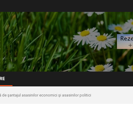
RE
de şantajul asasinilor economici şi asasinilor politici