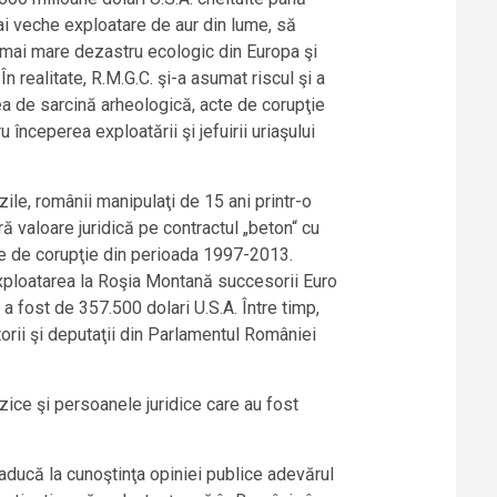
ai veche exploatare de aur din lume, să
mai mare dezastru ecologic din Europa şi
 realitate, R.M.G.C. şi-a asumat riscul şi a
rea de sarcină arheologică, acte de corupţie
începerea exploatării şi jefuirii uriaşului
ile, românii manipulaţi de 15 ani printr-o
 valoare juridică pe contractul „beton“ cu
le de corupţie din perioada 1997-2013.
 exploatarea la Roşia Montană succesorii Euro
a fost de 357.500 dolari U.S.A. Între timp,
torii şi deputaţii din Parlamentul României
zice şi persoanele juridice care au fost
 aducă la cunoştinţa opiniei publice adevărul