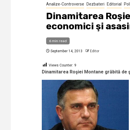
Analize-Controverse
Dezbateri
Editorial
Pol
Dinamitarea Roşiei
economici şi asasin
6 min read
September 14, 2013
Editor
Views Counter:
9
Dinamitarea Roşiei Montane grăbită de şan