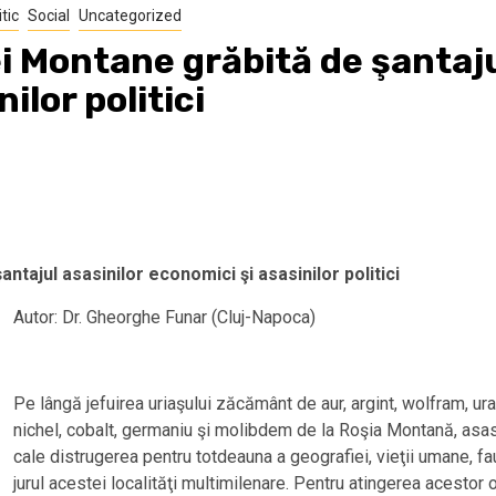
itic
Social
Uncategorized
 Montane grăbită de şantaju
ilor politici
tajul asasinilor economici şi asasinilor politici
Autor: Dr. Gheorghe Funar (Cluj-Napoca)
Pe lângă jefuirea uriaşului zăcământ de aur, argint, wolfram, urani
nichel, cobalt, germaniu şi molibdem de la Roşia Montană, asasin
cale distrugerea pentru totdeauna a geografiei, vieţii umane, faun
jurul acestei localităţi multimilenare. Pentru atingerea acestor