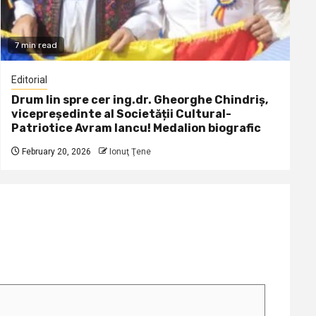
7 min read
Editorial
Drum lin spre cer ing.dr. Gheorghe Chindriș,
vicepreședinte al Societății Cultural-
Patriotice Avram Iancu! Medalion biografic
February 20, 2026
Ionuţ Ţene