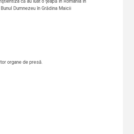
nştientiza că au luat o ţeapă în România în
e Bunul Dumnezeu în Grădina Maicii
ultor organe de presă.