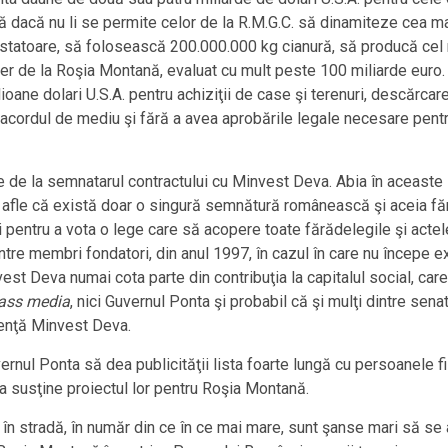
ă dacă nu li se permite celor de la R.M.G.C. să dinamiteze cea m
tatoare, să folosească 200.000.000 kg cianură, să producă cel 
r de la Roşia Montană, evaluat cu mult peste 100 miliarde euro. În
ioane dolari U.S.A. pentru achiziţii de case şi terenuri, descărca
acordul de mediu şi fără a avea aprobările legale necesare pentru 
e de la semnatarul contractului cu Minvest Deva. Abia în aceaste z
 afle că există doar o singură semnătură românească şi aceia fără
pentru a vota o lege care să acopere toate fărădelegile şi acte
ntre membri fondatori, din anul 1997, în cazul în care nu începe
t Deva numai cota parte din contribuţia la capitalul social, care 
ass media
, nici Guvernul Ponta şi probabil că şi mulţi dintre sena
lvenţă Minvest Deva.
rnul Ponta să dea publicităţii lista foarte lungă cu persoanele fi
 a susţine proiectul lor pentru Roşia Montană.
i în stradă, în număr din ce în ce mai mare, sunt şanse mari să se