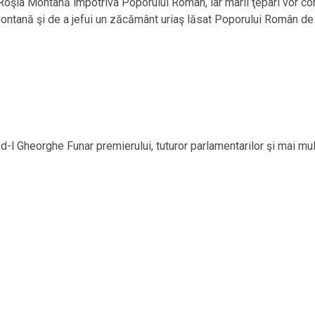
 Roşia Montană împotriva Poporului Român, iar marii ţepari vor co
Montană şi de a jefui un zăcământ uriaş lăsat Poporului Român d
de d-l Gheorghe Funar premierului, tuturor parlamentarilor şi mai m