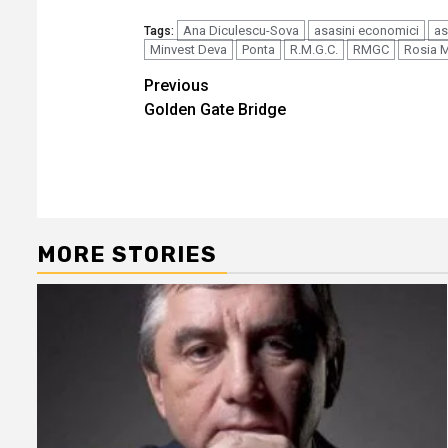
Ana Diculescu-Sova
asasini economici
as
Tags:
Minvest Deva
Ponta
R.M.G.C.
RMGC
Rosia 
Continue
Previous
Golden Gate Bridge
Reading
MORE STORIES