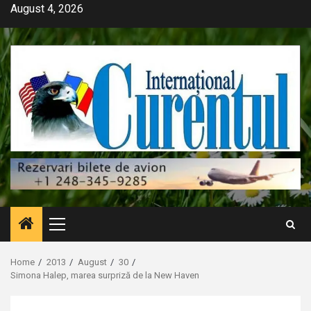
Skip
August 4, 2026
to
content
Primary
Menu
Home
2013
August
30
Simona Halep, marea surpriză de la New Haven