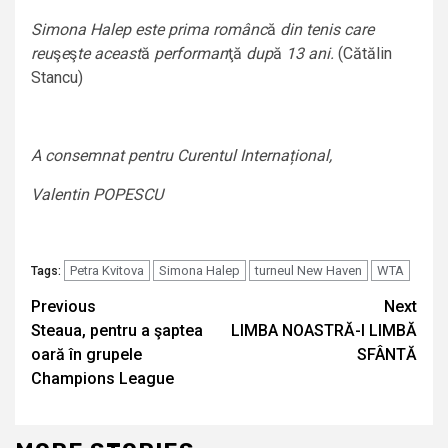
Simona Halep este prima românc
ă
din tenis care
reu
ş
e
ş
te aceast
ă
performan
ţă
dup
ă
13 ani.
(Cătălin
Stancu)
A consemnat pentru Curentul Internațional,
Valentin POPESCU
Petra Kvitova
Simona Halep
turneul New Haven
WTA
Tags:
Continue
Previous
Next
Steaua, pentru a şaptea
LIMBA NOASTRĂ-I LIMBĂ
Reading
oară în grupele
SFÂNTĂ
Champions League