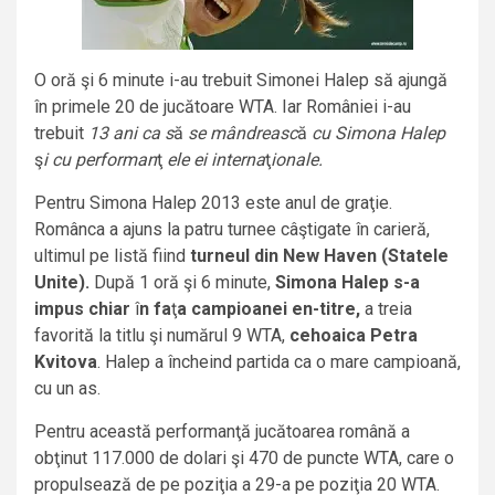
O oră şi 6 minute i-au trebuit Simonei Halep să ajungă
în primele 20 de jucătoare WTA. Iar României i-au
trebuit
13 ani ca s
ă
se mândreasc
ă
cu Simona Halep
ş
i cu performan
ţ
ele ei interna
ţ
ionale.
Pentru Simona Halep 2013 este anul de graţie.
Românca a ajuns la patru turnee câştigate în carieră,
ultimul pe listă fiind
turneul din New Haven (Statele
Unite).
După 1 oră şi 6 minute,
Simona Halep s-a
impus chiar
î
n fa
ţ
a campioanei en-titre,
a treia
favorită la titlu
şi numărul 9 WTA,
cehoaica Petra
Kvitova
. Halep a încheind partida ca o mare campioană,
cu un as.
Pentru această performanţă jucătoarea română a
obţinut 117.000 de dolari şi 470 de puncte WTA, care o
propulsează de pe poziţia a 29-a pe poziţia 20 WTA.