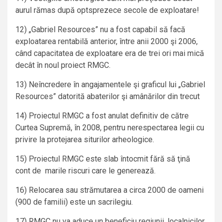
aurul rămas după optsprezece secole de exploatare!
12) „Gabriel Resources” nu a fost capabil să facă
exploatarea rentabilă anterior, între anii 2000 şi 2006,
când capacitatea de exploatare era de trei ori mai mică
decât în noul proiect RMGC.
13) Neîncredere în angajamentele şi graficul lui „Gabriel
Resources” datorită abaterilor şi amânărilor din trecut
14) Proiectul RMGC a fost anulat definitiv de către
Curtea Supremă, în 2008, pentru nerespectarea legii cu
privire la protejarea siturilor arheologice.
15) Proiectul RMGC este slab întocmit fără să ţină
cont de marile riscuri care le generează.
16) Relocarea sau strămutarea a circa 2000 de oameni
(900 de familii) este un sacrilegiu.
17) RMGC nu va aduce un beneficiu regiunii, localnicilor