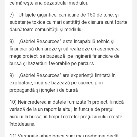
ce măreşte aria dezastrului mediului.
7) Utilajele gigantice, camioane de 150 de tone, şi
substanţe toxice cu mari cantităţi de cianura sunt foarte
dăunătoare comunităţii şi mediului.
8) „Gabriel Resources” este incapabilă tehnic şi
financiar să demareze şi să realizeze un asemenea
mega proiect, se bazează pe inginerii financiare de
bursă şi hazarduri favorabile pe parcurs.
9) „Gabriel Resources” are experienţă limitată în
exploatare, însă se bazează pe succes prin
propagandă şi jonglerii de bursă
10) Neîncrederea în datele furnizate în proiect, fiindcă
variază de la un raport la altul, în funcţie de preţul
aurului la bursă, în timpul crizelor preţul aurului creşte
întotdeauna.
11) Vestigiile arheologice sunt mai preţioase decât