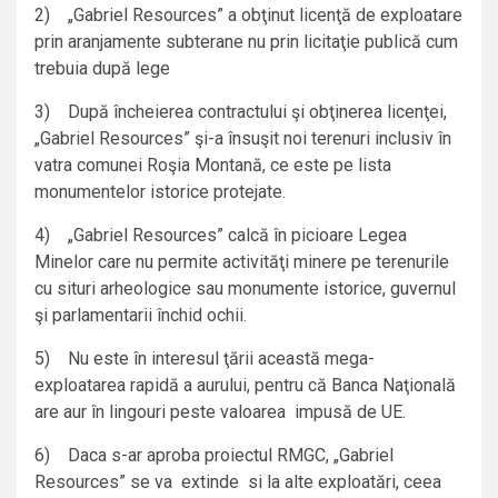
2) „Gabriel Resources” a obţinut licenţă de exploatare
prin aranjamente subterane nu prin licitaţie publică cum
trebuia după lege
3) După încheierea contractului şi obţinerea licenţei,
„Gabriel Resources” şi-a însuşit noi terenuri inclusiv în
vatra comunei Roşia Montană, ce este pe lista
monumentelor istorice protejate.
4) „Gabriel Resources” calcă în picioare Legea
Minelor care nu permite activităţi minere pe terenurile
cu situri arheologice sau monumente istorice, guvernul
şi parlamentarii închid ochii.
5) Nu este în interesul ţării această mega-
exploatarea rapidă a aurului, pentru că Banca Naţională
are aur în lingouri peste valoarea impusă de UE.
6) Daca s-ar aproba proiectul RMGC, „Gabriel
Resources” se va extinde si la alte exploatări, ceea