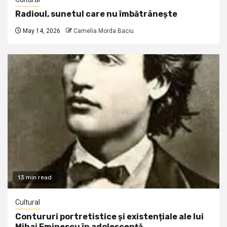
Radioul, sunetul care nu îmbătrânește
May 14, 2026
Camelia Morda Baciu
13 min read
Cultural
Contururi portretistice și existențiale ale lui
Mihai Eminescu în adolescență