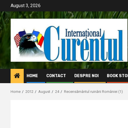
Skip
August 3, 2026
to
content
HOME
CONTACT
DESPRE NOI
BOOK STO
Home
2012
August
24
Recensământul ruinării României (1)