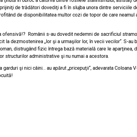
a ţinută în obroc a câtorva dintre fosilele stalinismului, asistaţi d
rijiniţi de trădători dovediţi a fi în slujba unora dintre serviciile 
fitând de disponibilitatea multor cozi de topor de care neamul ac
 ofensivă!? Românii s-au dovedit nedemni de sacrificiul stramoşilo
cit la dezmostenirea „lor şi a urmaşilor lor, în vecii vecilor“. S-au
an, distrugând fizic întrega bază materială care le aparţinea, de d
or structurilor administrative şi nu numai a acestora.
arduri şi nici câini… au apărut „pricepuţii“, adevarata Coloana V-a
ocuită!