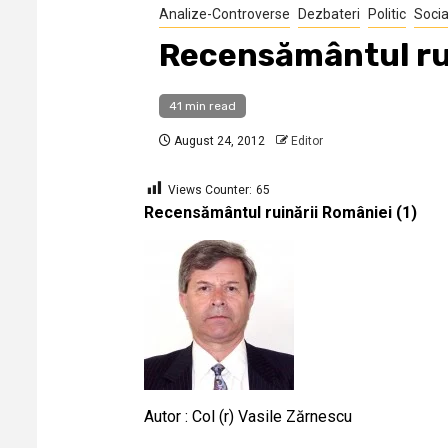
Analize-Controverse
Dezbateri
Politic
Socia
Recensământul rui
41 min read
August 24, 2012
Editor
Views Counter:
65
Recensământul ruinării României (1)
A
utor : Col (r) Vasile Zărnescu