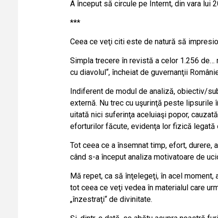
A început să circule pe Internt, din vara lui 
***
Ceea ce veţi citi este de natură să impresio
Simpla trecere în revistă a celor 1.256 de… 
cu diavolul“, încheiat de guvernanţii Români
Indiferent de modul de analiză, obiectiv/su
externă. Nu trec cu uşurinţă peste lipsurile 
uitată nici suferinţa aceluiaşi popor, cauzată
eforturilor făcute, evidenţa lor fizică legată
Tot ceea ce a însemnat timp, efort, durere, a
când s-a început analiza motivatoare de uci
Mă repet, ca să înţelegeţi, în acel moment, a
tot ceea ce veţi vedea în materialul care urm
„înzestraţi“ de divinitate.