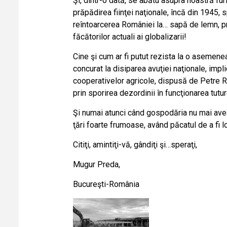
Şi, dintr-o dată, se abătu asupra noastră furi
prăpădirea fiinţei naţionale, încă din 1945, sp
reîntoarcerea României la… sapă de lemn, pro
făcătorilor actuali ai globalizarii!
Cine şi cum ar fi putut rezista la o asemenea
concurat la disiparea avuţiei naţionale, impli
cooperativelor agricole, dispusă de Petre Rom
prin sporirea dezordinii în funcţionarea tutur
Şi numai atunci când gospodăria nu mai avea g
ţări foarte frumoase, având păcatul de a fi l
Citiţi, amintiţi-vă, gândiţi şi…speraţi,
Mugur Preda,
Bucureşti-România