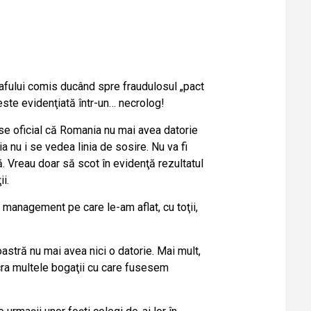
 jafului comis ducând spre fraudulosul „pact
este evidenţiată într-un… necrolog!
se oficial că Romania nu mai avea datorie
a nu i se vedea linia de sosire. Nu va fi
că. Vreau doar să scot în evidenţă rezultatul
i.
… management pe care le-am aflat, cu toţii,
astră nu mai avea nici o datorie. Mai mult,
lucra multele bogaţii cu care fusesem