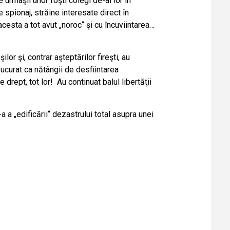
e urmaşii unor foşti colegi de-ai lor în
de spionaj, străine interesate direct în
esta a tot avut „noroc“ şi cu încuviintarea…
r şi, contrar aşteptărilor fireşti, au
 bucurat ca nătângii de desfiintarea
rept, tot lor! Au continuat balul libertăţii
 a „edificării“ dezastrului total asupra unei