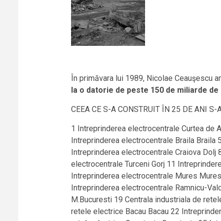
În primăvara lui 1989, Nicolae Ceauşescu an
la o datorie de peste 150 de miliarde de
CEEA CE S-A CONSTRUIT ÎN 25 DE ANI S-A
1 Intreprinderea electrocentrale Curtea de Arges Arges 2 Intreprinderea electrocentrale Borzesti Bacau 3 Intreprinderea electrocentrale Oradea Bihor 4 Intreprinderea electrocentrale Braila Braila 5 Intreprinderea electrocentrale Cluj Cluj 6 Intreprinderea electrocentrale Constanta Constanta 7 Intreprinderea electrocentrale Craiova Dolj 8 Intreprinderea electrocentrale Galati Galati 9 Intreprinderea electrocentrale Rovinari Gorj 10 Intreprinderea electrocentrale Turceni Gorj 11 Intreprinderea electrocentrale Deva Hunedoara 12 Intreprinderea electrocentrale Portile de Fier Mehedinti 13 Intreprinderea electrocentrale Mures Mures 14 Intreprinderea electrocentrale Bistrita Neamt 15 Intreprinderea electrocentrale Ploiesti Prahova 16 Intreprinderea electrocentrale Ramnicu-Valcea Valcea 17 Intreprinderea electrocentrale M. Bucuresti M.Bucuresti 18 Intreprinderea energoreparatii M.Bucuresti 19 Centrala industriala de retele electrice Bucuresti M.Bucuresti 20 Intreprinderea de retele electrice Pitesti Arges 21 Intreprinderea de retele electrice Bacau Bacau 22 Intreprinderea de retele electrice Brasov Brasov 23 Intreprinderea de retele electrice Cluj Cluj 24 Intreprinderea de retele electrice Constanta Constanta 25 Intreprinderea de retele electrice Craiova Dolj 26 Intreprinderea de retele electrice Galati Galati 27 Intreprinderea de retele electrice Deva Hunedoara 28 Intreprinderea de retele electrice Iasi Iasi 29 Intreprinderea de retele electrice Bucuresti M. Bucuresti 30 Intreprinderea de retele electrice Baia Mare Maramures 31 Intreprinderea de retele electrice Targu-Mures Mures 32 Intreprinderea de retele electrice Ploiesti Prahova 33 Intreprinderea de retele electrice Sibiu Sibiu 34 Intreprinderea de retele electrice Suceava Suceava 35 Intreprinderea de retele electrice Timisoara Timis 36 Intreprinderea de distributie a energiei electrice Bucuresti M. Bucuresti 37 Intreprinderea de Constructii metalice si prefabricate M. Bucuresti 38 Dispecerul energetic national M. Bucuresti 39 Institutul de cercetari si modernizari energetice M. Bucuresti 40 Centrala miniera Valea Jiului – activitatea proprie a combinatului si a unitatilor cu gestiune economica fara bpersonalitate juridica Deva Hunedoara 41 Intreprinderea miniera Anina Caras-Severin 42 Intreprinderea miniera Lonea Hunedoara 43 Intreprinderea miniera Petrila Hunedoara 44 Intreprinderea miniera Aninoasa Hunedoara 45 Intreprinderea miniera Dalja Hunedoara 46 Intreprinderea miniera Vulcan Hunedoara 47 Intreprinderea miniera Livezeni Hunedoara 48 Intreprinderea miniera Paroseni Hunedoara 49 Intreprinderea miniera Lupeni Hunedoara 50 Intreprinderea miniera Uricani Hunedoara 51 Intreprinderea miniera Barbateni Hunedoara 52 Intreprinderea de preparare a carbunelui Valea Jiului Hunedoara 53 Intreprinderea de reparatii utilaj minier Petrosani Hunedoara 54 Intreprinderea miniera Anina Hunedoara 55 Combinatul minie