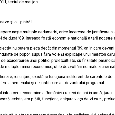
2011, textul de mai jos.
neze şi o… piatră!
repere naşte multiple nedumeriri, orice încercare de justificare a
ei de după ’89. Întreaga fostă economie naţională a ţării noastre 
biectiv, nu putem pleca decât din momentul ’89, an în care deveni
îndurate de popor, supus fără voie şi explicaţie unui maraton cărui
 de exacerbarea unei politici proletcultiste, cu finalitate paranoi
 de multiple ramuri economice, utile dezvoltării normale a unei naţi
lienare, renunţare, există şi funcţiona indiferent de carenţele de
dere a semenului şi de justificare a… dezastrului programat.
l întoarcerii economice a României cu zeci de ani în urmă, ţara no
ează, exista, era plătit, funcţiona, asigura viaţa de zi cu zi, pre