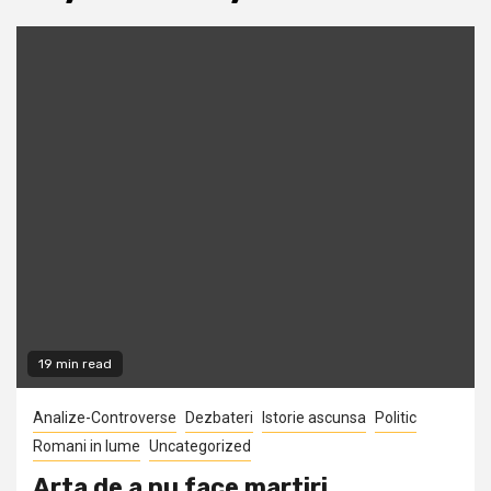
19 min read
Analize-Controverse
Dezbateri
Istorie ascunsa
Politic
Romani in lume
Uncategorized
Arta de a nu face martiri