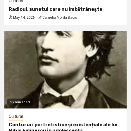
Cultural
Radioul, sunetul care nu îmbătrânește
May 14, 2026
Camelia Morda Baciu
13 min read
Cultural
Contururi portretistice și existențiale ale lui
Mihai Eminescu în adolescență