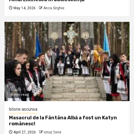
May 14, 2026
Anca Sirghie
4 min read
Istorie ascunsa
Masacrul de la Fântâna Albă a fost un Katyn
românesc!
April 27, 2026
Ionuţ Ţene