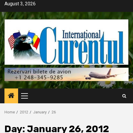
Skip
August 3, 2026
to
content
Primary
Menu
Home
2012
January
26
Day:
January 26, 2012