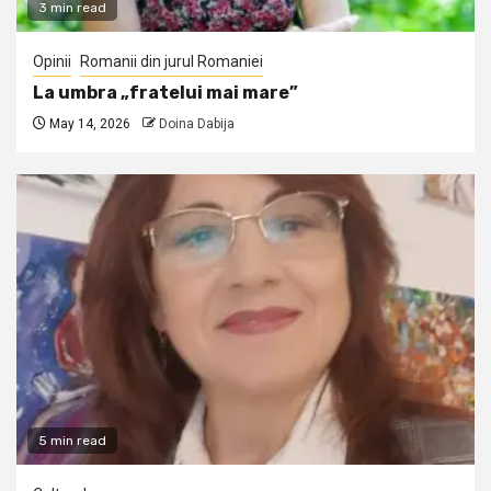
3 min read
Opinii
Romanii din jurul Romaniei
La umbra „fratelui mai mare”
May 14, 2026
Doina Dabija
5 min read