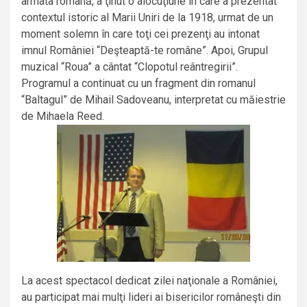
armata română, a ţinut o alocuţiune în care a prezentat
contextul istoric al Marii Uniri de la 1918, urmat de un
moment solemn în care toţi cei prezenţi au intonat
imnul României “Deşteaptă-te române”. Apoi, Grupul
muzical “Roua” a cântat “Clopotul reântregirii”.
Programul a continuat cu un fragment din romanul
“Baltagul” de Mihail Sadoveanu, interpretat cu măiestrie
de Mihaela Reed.
La acest spectacol dedicat zilei naţionale a României,
au participat mai mulţi lideri ai bisericilor româneşti din