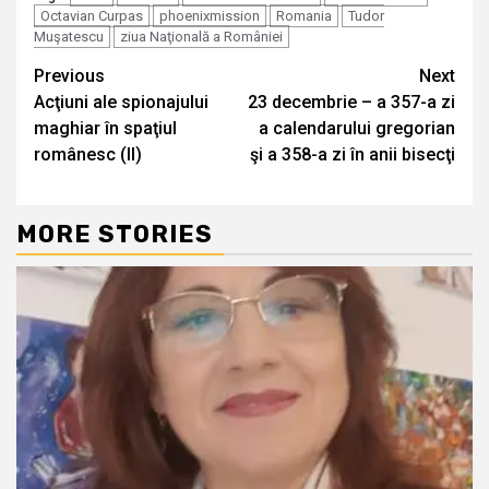
Octavian Curpas
phoenixmission
Romania
Tudor
Muşatescu
ziua Naţională a României
Continue
Previous
Next
Acţiuni ale spionajului
23 decembrie – a 357-a zi
Reading
maghiar în spaţiul
a calendarului gregorian
românesc (II)
şi a 358-a zi în anii bisecţi
MORE STORIES