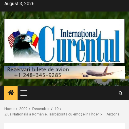
Skip
August 3, 2026
to
content
Primary
Menu
Home
2009
December
19
Ziua Naţională a României, sărbătorită cu emoţie în Phoenix – Arizona