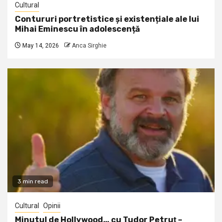
Cultural
Contururi portretistice și existențiale ale lui
Mihai Eminescu în adolescență
May 14, 2026
Anca Sirghie
3 min read
Cultural
Opinii
Minutul de Hollywood… cu Tudor Petruţ –