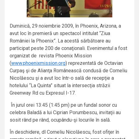
Duminică, 29 noiembrie 2009, în Phoenix, Arizona, a
avut loc în premieră un spectacol intitulat “Ziua
României la Phoenix”. La acestă sărbătoare au
participat peste 200 de conaţionali. Evenimentul a fost
organizat de revista Phoenix Mission
(
www.phoenixmission.org
) reprezentată de Octavian
Curpaş şi de Alianţa Românească condusă de Corneliu
Nicolăescu şi a avut loc într-o sală de recepţie a
hotelului “La Quinta” situat la intersecţia străzii
Greenway Rd cu Expresul I-17.
În jurul orei 13:45 (1:45 pm) pe un fundal sonor cu
celebra Baladă a lui Ciprian Porumbescu, invitaţii au
sosit rând pe rând, ocupându-şi locurile în sală.
În deschidere, dl Corneliu Nicolăescu, fost ofiţer în