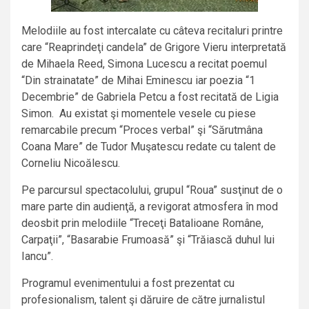
Melodiile au fost intercalate cu câteva recitaluri printre
care “Reaprindeţi candela” de Grigore Vieru interpretată
de Mihaela Reed, Simona Lucescu a recitat poemul
“Din strainatate” de Mihai Eminescu iar poezia “1
Decembrie” de Gabriela Petcu a fost recitată de Ligia
Simon. Au existat şi momentele vesele cu piese
remarcabile precum “Proces verbal” şi “Sărutmâna
Coana Mare” de Tudor Muşatescu redate cu talent de
Corneliu Nicoălescu.
Pe parcursul spectacolului, grupul “Roua” susţinut de o
mare parte din audienţă, a revigorat atmosfera în mod
deosbit prin melodiile “Treceţi Batalioane Române,
Carpaţii”, “Basarabie Frumoasă” şi “Trăiască duhul lui
Iancu”.
Programul evenimentului a fost prezentat cu
profesionalism, talent şi dăruire de către jurnalistul