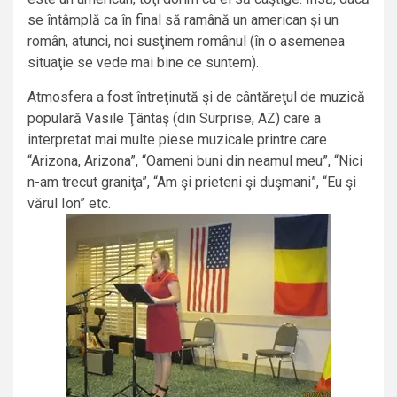
se întâmplă ca în final să ramână un american şi un
român, atunci, noi susţinem românul (în o asemenea
situaţie se vede mai bine ce suntem).
Atmosfera a fost întreţinută şi de cântăreţul de muzică
populară Vasile Ţântaş (din Surprise, AZ) care a
interpretat mai multe piese muzicale printre care
“Arizona, Arizona”, “Oameni buni din neamul meu”, “Nici
n-am trecut graniţa”, “Am şi prieteni şi duşmani”, “Eu şi
vărul Ion” etc.