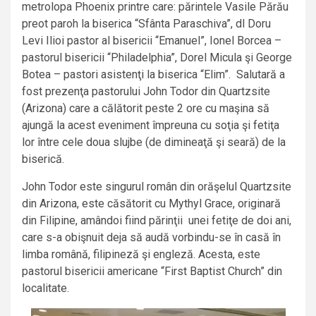
metrolopa Phoenix printre care: părintele Vasile Părău
preot paroh la biserica “Sfânta Paraschiva”, dl Doru
Levi Ilioi pastor al bisericii “Emanuel”, Ionel Borcea –
pastorul bisericii “Philadelphia”, Dorel Micula şi George
Botea – pastori asistenţi la biserica “Elim”. Salutară a
fost prezenţa pastorului John Todor din Quartzsite
(Arizona) care a călătorit peste 2 ore cu maşina să
ajungă la acest eveniment împreuna cu soţia şi fetiţa
lor între cele doua slujbe (de dimineaţă şi seară) de la
biserică.
John Todor este singurul român din orăşelul Quartzsite
din Arizona, este căsătorit cu Mythyl Grace, originară
din Filipine, amândoi fiind părinţii unei fetiţe de doi ani,
care s-a obişnuit deja să audă vorbindu-se în casă în
limba română, filipineză şi engleză. Acesta, este
pastorul bisericii americane “First Baptist Church” din
localitate.