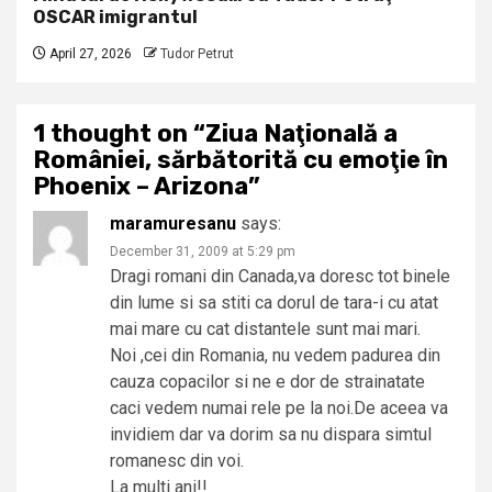
OSCAR imigrantul
April 27, 2026
Tudor Petrut
1 thought on “
Ziua Naţională a
României, sărbătorită cu emoţie în
Phoenix – Arizona
”
maramuresanu
says:
December 31, 2009 at 5:29 pm
Dragi romani din Canada,va doresc tot binele
din lume si sa stiti ca dorul de tara-i cu atat
mai mare cu cat distantele sunt mai mari.
Noi ,cei din Romania, nu vedem padurea din
cauza copacilor si ne e dor de strainatate
caci vedem numai rele pe la noi.De aceea va
invidiem dar va dorim sa nu dispara simtul
romanesc din voi.
La multi ani!!