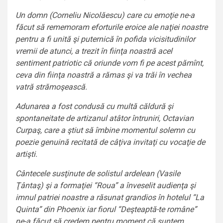
Un domn (Corneliu Nicolăescu) care cu emoţie ne-a
făcut să rememoram eforturile eroice ale naţiei noastre
pentru a fi unită şi puternică în pofida vicisitudinilor
vremii de atunci, a trezit în fiinţa noastră acel
sentiment patriotic că oriunde vom fi pe acest pămînt,
ceva din fiinţa noastră a rămas şi va trăi în vechea
vatră strămoşească.
Adunarea a fost condusă cu multă căldură şi
spontaneitate de artizanul atâtor întruniri, Octavian
Curpaş, care a ştiut să îmbine momentul solemn cu
poezie genuină recitată de câţiva invitaţi cu vocaţie de
artişti.
Cântecele susţinute de solistul ardelean (Vasile
Ţântaş) şi a formaţiei “Roua” a înveselit audienţa şi
imnul patriei noastre a răsunat grandios în hotelul “La
Quinta” din Phoenix iar fiorul “Deşteaptă-te române”
ne-a făcut să credem pentru moment că suntem