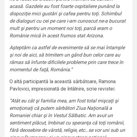
acasă. Gazdele au fost foarte ospitaliere punând la
dispoziţie mici gustări şi cafea pentru toţi. Schimbul
de dialoguri cu cei pe care i-am cunoscut ne-a bucurat
mult şi pentru un moment noi toţi, parcă eram o
Românie mică în acest frumos stat Arizona.
Aşteptăm ca astfel de evenimente să se mai întample
şi noi de aici, să trimitem un gând bun celor care au
rămas să înfunte dificilele probleme prin care trece în
momentul de faţă, România.”
O altă participantă la această sărbătoare, Ramona
Pavlovici, impresionată de întâlnire, scrie revistei:
“Atât eu cât şi familia mea, am fost total mişcaţi şi
emoţionaţi că putem sărbători Ziua Naţională a
Romaniei chiar şi în Vestul Sălbatic. Am avut un
sentiment plăcut, îmbinat cu speranţa că toţi românii,
fără deosebire de vârstă, religie, etc…se vor uni sub un