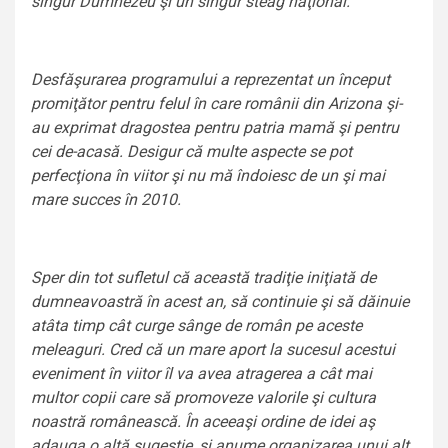
singur Dumnezeu şi un singur steag naţional.
Desfăşurarea programului a reprezentat un început
promiţător pentru felul în care românii din Arizona şi-
au exprimat dragostea pentru patria mamă şi pentru
cei de-acasă. Desigur că multe aspecte se pot
perfecţiona în viitor şi nu mă îndoiesc de un şi mai
mare succes în 2010.
Sper din tot sufletul că această tradiţie iniţiată de
dumneavoastră în acest an, să continuie şi să dăinuie
atâta timp cât curge sânge de român pe aceste
meleaguri. Cred că un mare aport la sucesul acestui
eveniment în viitor îl va avea atragerea a cât mai
multor copii care să promoveze valorile şi cultura
noastră românească. În aceeaşi ordine de idei aş
adauga o altă sugestie, şi anume organizarea unui alt