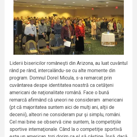
Liderii bisericilor româneşti din Arizona, au luat cuvântul
rând pe rând, intercalându-se cu alte momente din
program. Domnul Dorel Micula, s-a remarcat prin
cuvântarea despe identitatea noastră ca cetăţeni
americani de naţionalitate română. Face o bună
remarcă afirmând că uneori ne consideram americani
(pt că majoritatea suntem aici de mulţi ani, alţii de
decenii), alteori ne consideram pur şi simplu, români.
Cel mai bine se observă cine suntem, la competiţiile
sportive internaţionale. Când la o competiţie sportivă
este un american, toţi dorim ca el să câştige. Însă, dacă