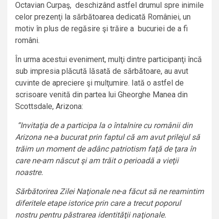
Octavian Curpaş, deschizând astfel drumul spre inimile
celor prezenţi la sărbătoarea dedicată României, un
motiv în plus de regăsire şi trăire a bucuriei de a fi
români.
În urma acestui eveniment, mulţi dintre participanţi încă
sub impresia plăcută lăsată de sărbătoare, au avut
cuvinte de apreciere şi mulţumire. Iată o astfel de
scrisoare venită din partea lui Gheorghe Manea din
Scottsdale, Arizona:
“Invitaţia de a participa la o întalnire cu românii din
Arizona ne-a bucurat prin faptul că am avut prilejul să
tr
ăim un moment de adânc patriotism faţă de ţara în
care ne-am născut şi am trăit o perioadă a vieţii
noastre.
Sărbătorirea Zilei Naţionale ne-a făcut să ne reamintim
diferitele etape istorice prin care a trecut poporul
nostru pentru păstrarea identităţii naţionale.