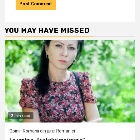
YOU MAY HAVE MISSED
3 min read
Opinii
Romanii din jurul Romaniei
La umbra „fratelui mai mare”