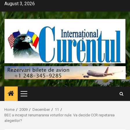
Skip
August 3, 2026
to
content
Primary
Menu
Home
2009
December
11
BEC a inceput renumararea voturilor nule. Va decide CCR repetarea
alegerilor?