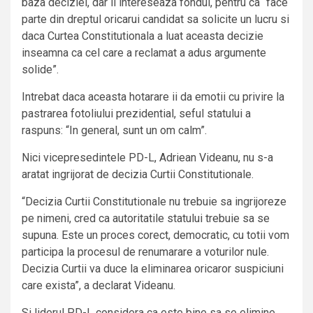
baza deciziei, dar il intereseaza fondul, pentru ca “face
parte din dreptul oricarui candidat sa solicite un lucru si
daca Curtea Constitutionala a luat aceasta decizie
inseamna ca cel care a reclamat a adus argumente
solide”.
Intrebat daca aceasta hotarare ii da emotii cu privire la
pastrarea fotoliului prezidential, seful statului a
raspuns: “In general, sunt un om calm”.
Nici vicepresedintele PD-L, Adriean Videanu, nu s-a
aratat ingrijorat de decizia Curtii Constitutionale.
“Decizia Curtii Constitutionale nu trebuie sa ingrijoreze
pe nimeni, cred ca autoritatile statului trebuie sa se
supuna. Este un proces corect, democratic, cu totii vom
participa la procesul de renumarare a voturilor nule.
Decizia Curtii va duce la eliminarea oricaror suspiciuni
care exista”, a declarat Videanu.
Si liderul PD-L considera ca este bine sa se elimine