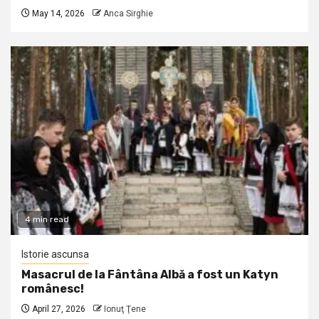
May 14, 2026
Anca Sirghie
4 min read
Istorie ascunsa
Masacrul de la Fântâna Albă a fost un Katyn
românesc!
April 27, 2026
Ionuţ Ţene