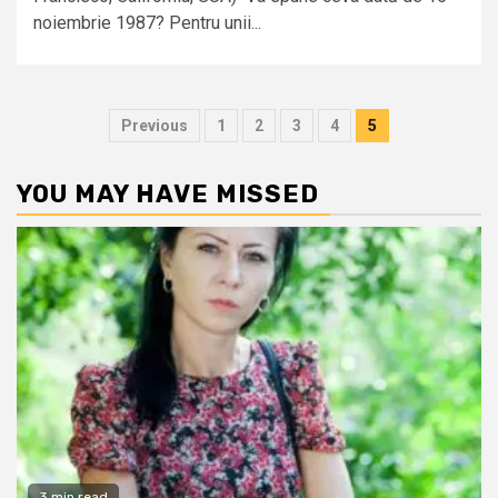
noiembrie 1987? Pentru unii...
Posts
Previous
1
2
3
4
5
pagination
YOU MAY HAVE MISSED
3 min read