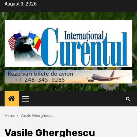
Skip
August 3, 2026
to
content
Primary
Menu
Home
Vasile Gherghescu
Vasile Gherghescu