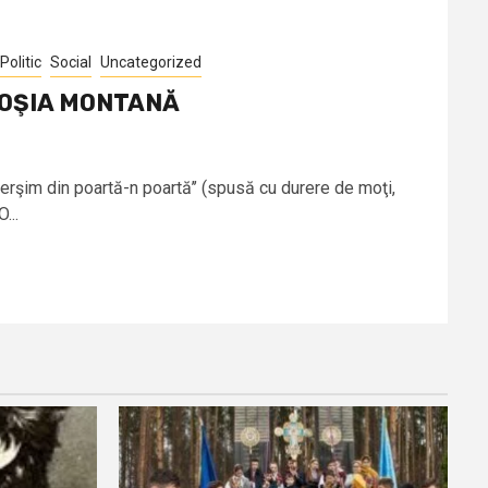
Politic
Social
Uncategorized
 ROŞIA MONTANĂ
cerşim din poartă-n poartă’’ (spusă cu durere de moţi,
...