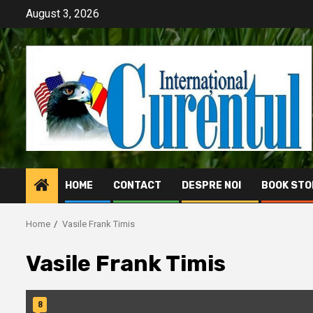
Skip
August 3, 2026
to
content
HOME
CONTACT
DESPRE NOI
BOOK STO
Home
Vasile Frank Timis
Vasile Frank Timis
8