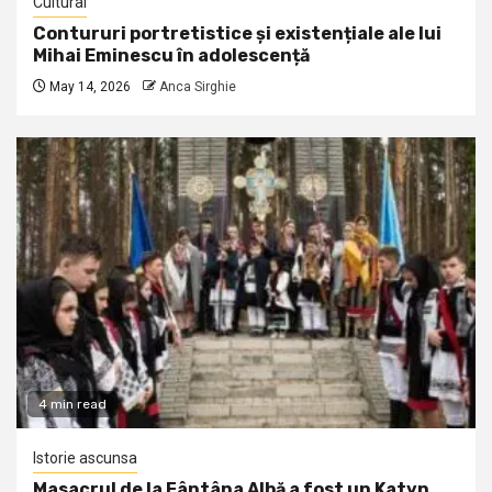
Cultural
Contururi portretistice și existențiale ale lui
Mihai Eminescu în adolescență
May 14, 2026
Anca Sirghie
4 min read
Istorie ascunsa
Masacrul de la Fântâna Albă a fost un Katyn