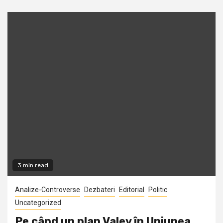
3 min read
Analize-Controverse
Dezbateri
Editorial
Politic
Uncategorized
Pe când un plan Valev în Uniunea