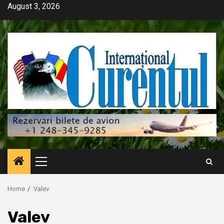
Skip
August 3, 2026
to
content
Primary
Menu
Home
Valev
Valev