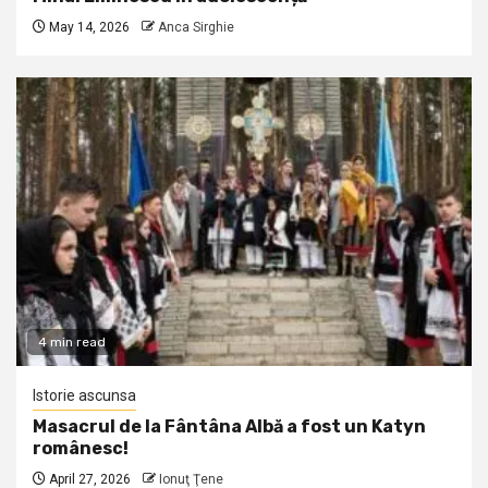
May 14, 2026
Anca Sirghie
4 min read
Istorie ascunsa
Masacrul de la Fântâna Albă a fost un Katyn
românesc!
April 27, 2026
Ionuţ Ţene