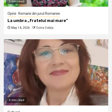
3 min read
Opinii
Romanii din jurul Romaniei
La umbra „fratelui mai mare”
May 14, 2026
Doina Dabija
5 min read