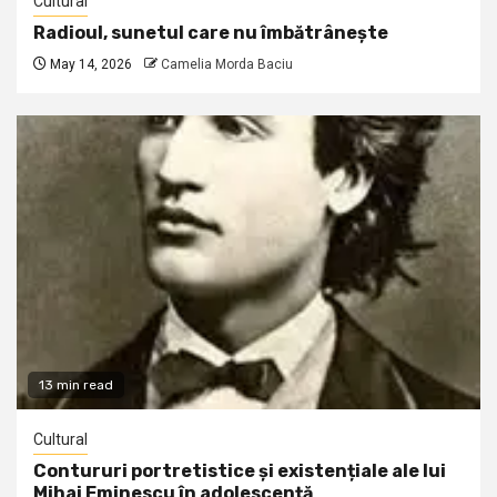
Cultural
Radioul, sunetul care nu îmbătrânește
May 14, 2026
Camelia Morda Baciu
13 min read
Cultural
Contururi portretistice și existențiale ale lui
Mihai Eminescu în adolescență