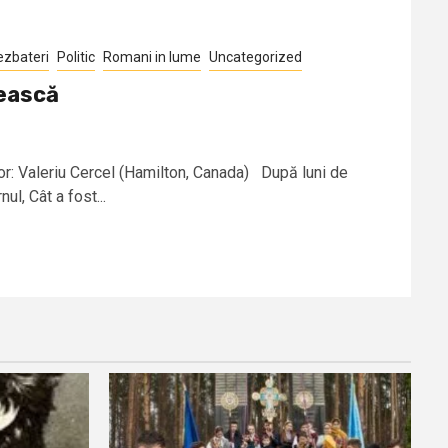
ezbateri
Politic
Romani in lume
Uncategorized
ească
 Valeriu Cercel (Hamilton, Canada) După luni de
ul, Cât a fost...