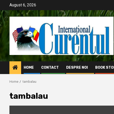
Skip
August 6, 2026
to
content
HOME
CONTACT
DESPRE NOI
BOOK STO
Home
tambalau
tambalau