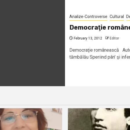
Analize-Controverse
Cultural
D
Democraţie român
February 13, 2012
Editor
Democraţie românească Autor:
tămbălău Speriind pân’ şi infern