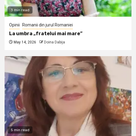
3 min read
Opinii
Romanii din jurul Romaniei
La umbra „fratelui mai mare”
May 14, 2026
Doina Dabija
5 min read