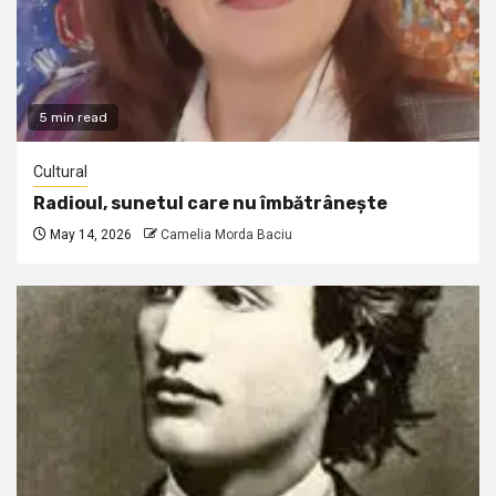
5 min read
Cultural
Radioul, sunetul care nu îmbătrânește
May 14, 2026
Camelia Morda Baciu