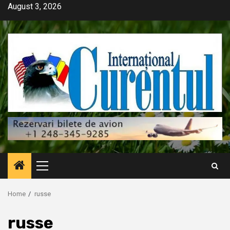
Skip
August 3, 2026
to
content
Primary
Menu
Home
russe
russe