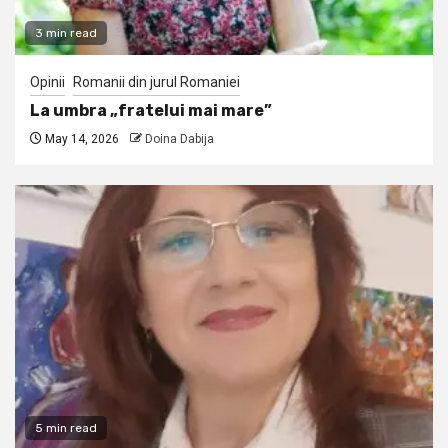
3 min read
Opinii
Romanii din jurul Romaniei
La umbra „fratelui mai mare”
May 14, 2026
Doina Dabija
5 min read