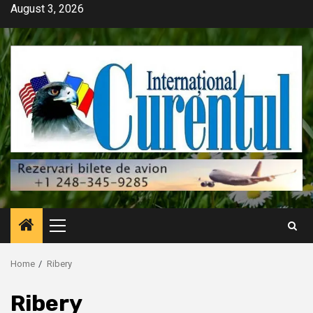
Skip
August 3, 2026
to
content
Primary
Menu
Home
Ribery
Ribery