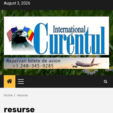
Skip
August 3, 2026
to
content
Primary
Menu
Home
resurse
resurse