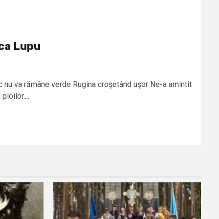
ica Lupu
 va rămâne verde Rugina croşetând uşor Ne-a amintit
loilor....