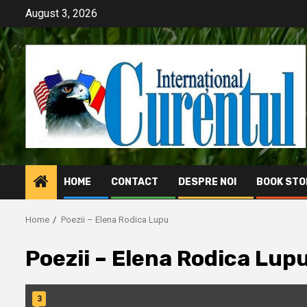
Skip
August 3, 2026
to
content
HOME
CONTACT
DESPRE NOI
BOOK STO
Home
Poezii – Elena Rodica Lupu
Poezii – Elena Rodica Lup
3