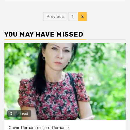
Posts
Previous
1
2
pagination
YOU MAY HAVE MISSED
3 min read
Opinii
Romanii din jurul Romaniei