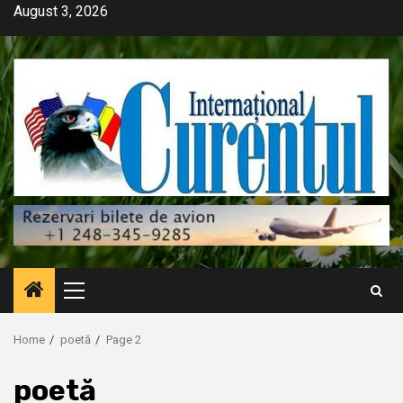
Skip
August 3, 2026
to
content
Primary
Menu
Home
poetă
Page 2
poetă