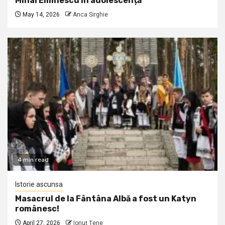
Mihai Eminescu în adolescență
May 14, 2026
Anca Sirghie
4 min read
Istorie ascunsa
Masacrul de la Fântâna Albă a fost un Katyn
românesc!
April 27, 2026
Ionuţ Ţene