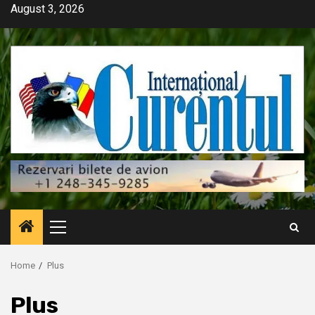
Skip
August 3, 2026
to
content
Primary
Menu
Home
Plus
Plus