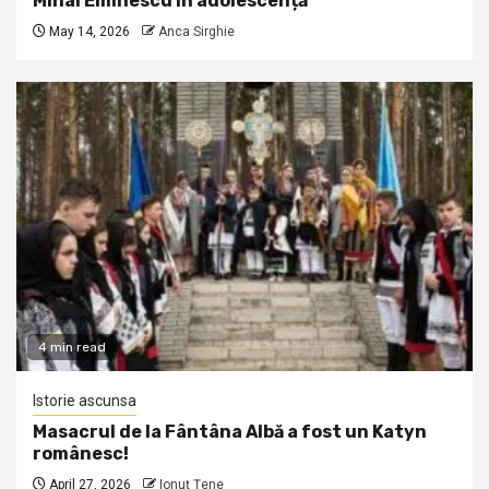
Mihai Eminescu în adolescență
May 14, 2026
Anca Sirghie
4 min read
Istorie ascunsa
Masacrul de la Fântâna Albă a fost un Katyn
românesc!
April 27, 2026
Ionuţ Ţene