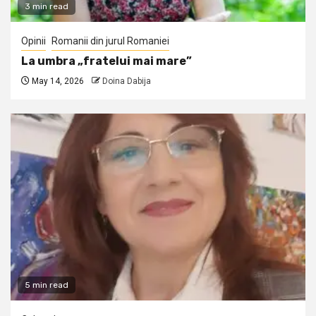
3 min read
Opinii
Romanii din jurul Romaniei
La umbra „fratelui mai mare”
May 14, 2026
Doina Dabija
5 min read