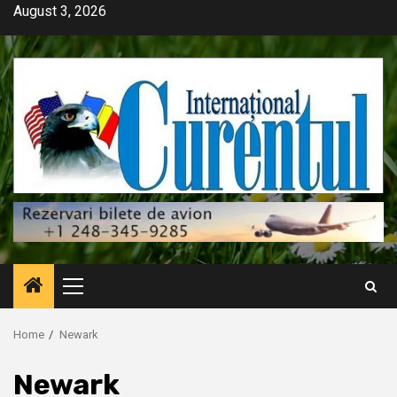
Skip
August 3, 2026
to
content
Primary
Menu
Home
Newark
Newark