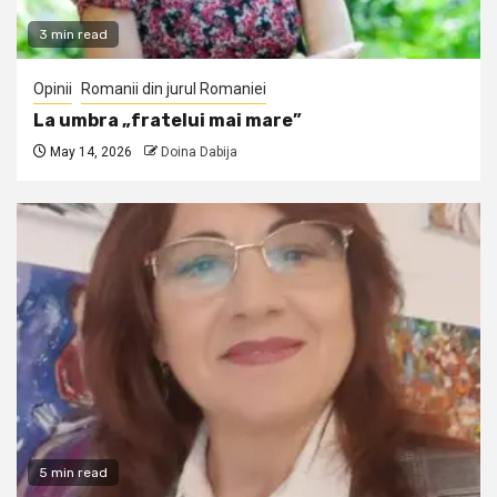
3 min read
Opinii
Romanii din jurul Romaniei
La umbra „fratelui mai mare”
May 14, 2026
Doina Dabija
5 min read