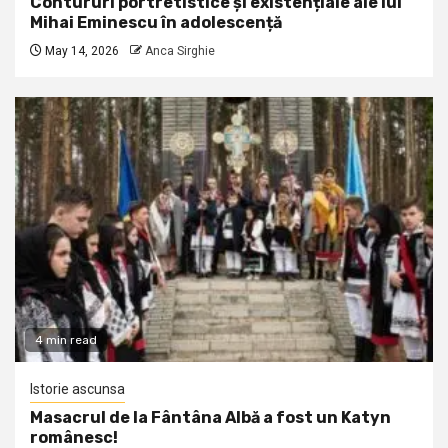
Contururi portretistice și existențiale ale lui
Mihai Eminescu în adolescență
May 14, 2026
Anca Sirghie
4 min read
Istorie ascunsa
Masacrul de la Fântâna Albă a fost un Katyn
românesc!