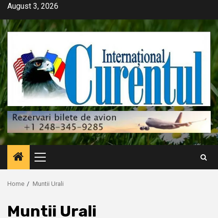
Skip
August 3, 2026
to
content
Primary
Menu
Home
Muntii Urali
Muntii Urali