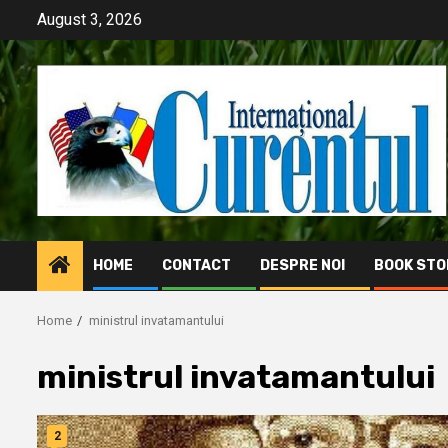
Skip
August 3, 2026
to
content
HOME
CONTACT
DESPRE NOI
BOOK STO
Home
ministrul invatamantului
ministrul invatamantului
2