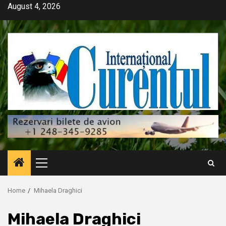
Skip
August 4, 2026
to
content
Primary
Menu
Home
Mihaela Draghici
Mihaela Draghici