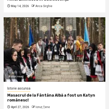
May 14, 2026
Anca Sirghie
4 min read
Istorie ascunsa
Masacrul de la Fântâna Albă a fost un Katyn
românesc!
April 27, 2026
Ionuţ Ţene