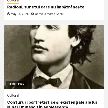
Cultural
Radioul, sunetul care nu îmbătrânește
May 14, 2026
Camelia Morda Baciu
13 min read
Cultural
Contururi portretistice și existențiale ale lui
Mihai Eminescu în adolescență