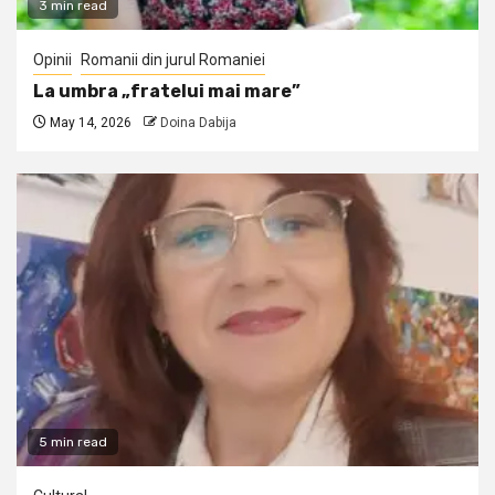
3 min read
Opinii
Romanii din jurul Romaniei
La umbra „fratelui mai mare”
May 14, 2026
Doina Dabija
5 min read