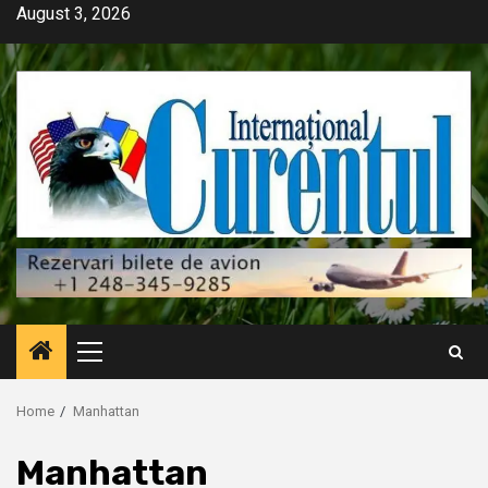
Skip
August 3, 2026
to
content
Primary
Menu
Home
Manhattan
Manhattan