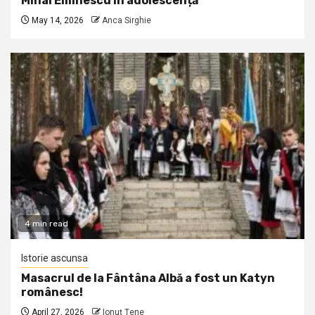
Mihai Eminescu în adolescență
May 14, 2026
Anca Sirghie
4 min read
Istorie ascunsa
Masacrul de la Fântâna Albă a fost un Katyn
românesc!
April 27, 2026
Ionuţ Ţene