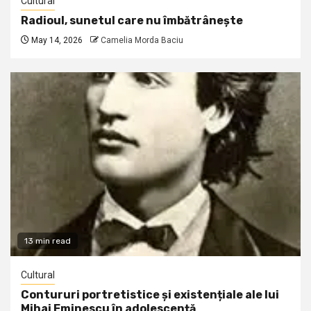
Cultural
Radioul, sunetul care nu îmbătrânește
May 14, 2026
Camelia Morda Baciu
13 min read
Cultural
Contururi portretistice și existențiale ale lui
Mihai Eminescu în adolescență