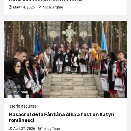
May 14, 2026
Anca Sirghie
4 min read
Istorie ascunsa
Masacrul de la Fântâna Albă a fost un Katyn
românesc!
April 27, 2026
Ionuţ Ţene