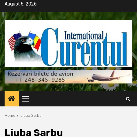
Skip
August 6, 2026
to
content
Primary
Menu
Home
Liuba Sarbu
Liuba Sarbu