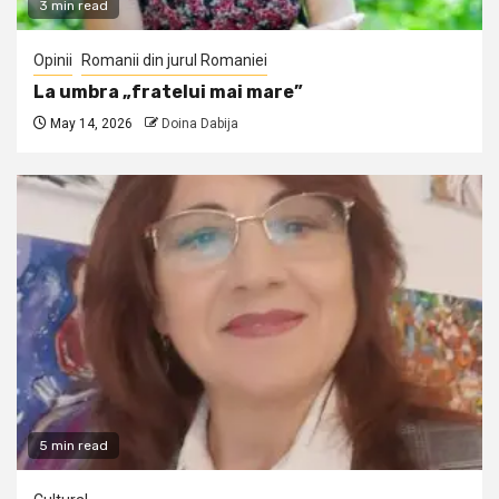
3 min read
Opinii
Romanii din jurul Romaniei
La umbra „fratelui mai mare”
May 14, 2026
Doina Dabija
5 min read