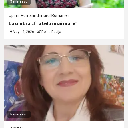
3 min read
Opinii
Romanii din jurul Romaniei
La umbra „fratelui mai mare”
May 14, 2026
Doina Dabija
5 min read