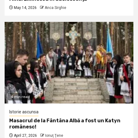
May 14, 2026
Anca Sirghie
4 min read
Istorie ascunsa
Masacrul de la Fântâna Albă a fost un Katyn
românesc!
April 27, 2026
Ionuţ Ţene