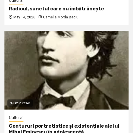
Cultural
Radioul, sunetul care nu îmbătrânește
May 14, 2026
Camelia Morda Baciu
13 min read
Cultural
Contururi portretistice și existențiale ale lui
Mihai Eminescu în adolescență