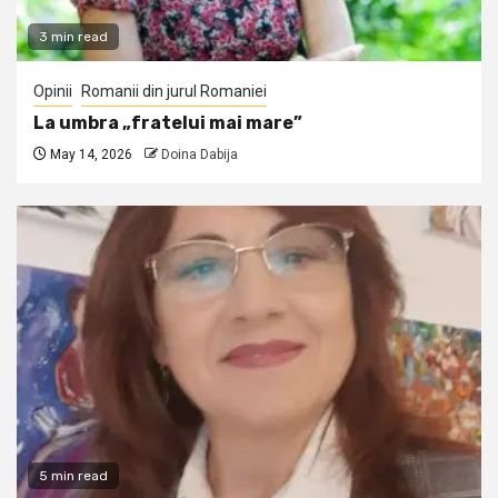
3 min read
Opinii
Romanii din jurul Romaniei
La umbra „fratelui mai mare”
May 14, 2026
Doina Dabija
5 min read