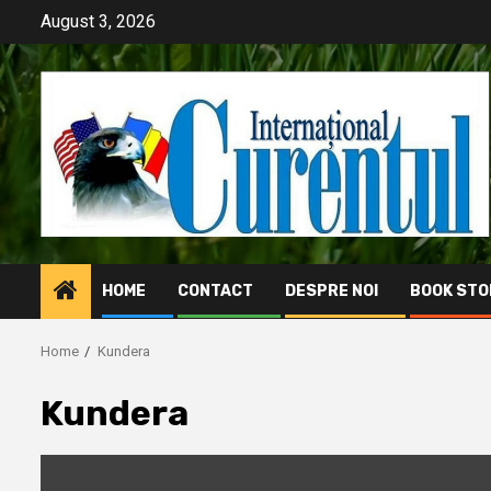
Skip
August 3, 2026
to
content
HOME
CONTACT
DESPRE NOI
BOOK STO
Home
Kundera
Kundera