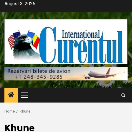
Skip
August 3, 2026
to
content
Primary
Menu
Home
Khune
Khune