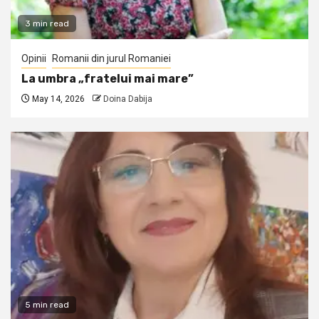
3 min read
Opinii
Romanii din jurul Romaniei
La umbra „fratelui mai mare”
May 14, 2026
Doina Dabija
5 min read