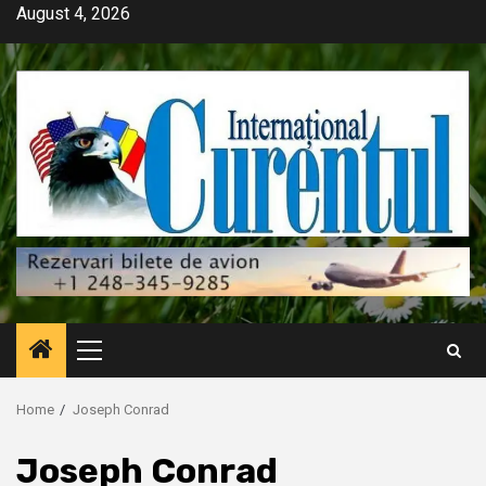
Skip
August 4, 2026
to
content
Primary
Menu
Home
Joseph Conrad
Joseph Conrad