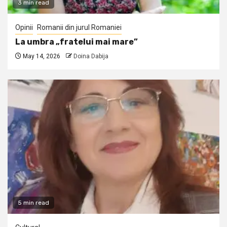
3 min read
Opinii
Romanii din jurul Romaniei
La umbra „fratelui mai mare”
May 14, 2026
Doina Dabija
5 min read