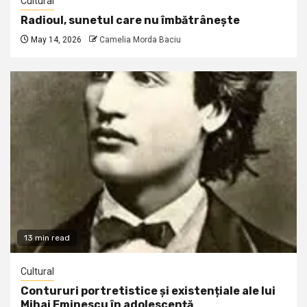
Cultural
Radioul, sunetul care nu îmbătrânește
May 14, 2026
Camelia Morda Baciu
13 min read
Cultural
Contururi portretistice și existențiale ale lui
Mihai Eminescu în adolescență