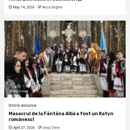
May 14, 2026
Anca Sirghie
4 min read
Istorie ascunsa
Masacrul de la Fântâna Albă a fost un Katyn
românesc!
April 27, 2026
Ionuţ Ţene