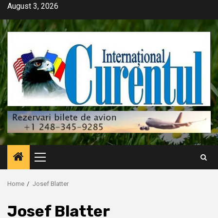
Skip
August 3, 2026
to
content
Primary
Menu
Home
Josef Blatter
Josef Blatter