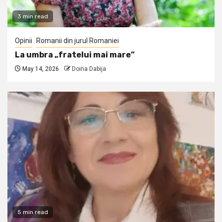
3 min read
Opinii
Romanii din jurul Romaniei
La umbra „fratelui mai mare”
May 14, 2026
Doina Dabija
5 min read