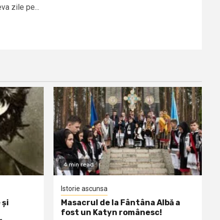
a zile pe...
4 min read
Istorie ascunsa
 și
Masacrul de la Fântâna Albă a
fost un Katyn românesc!