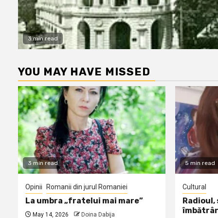
3 min read
YOU MAY HAVE MISSED
3 min read
5 min read
Opinii
Romanii din jurul Romaniei
Cultural
La umbra „fratelui mai mare”
Radioul,
îmbătrâ
May 14, 2026
Doina Dabija