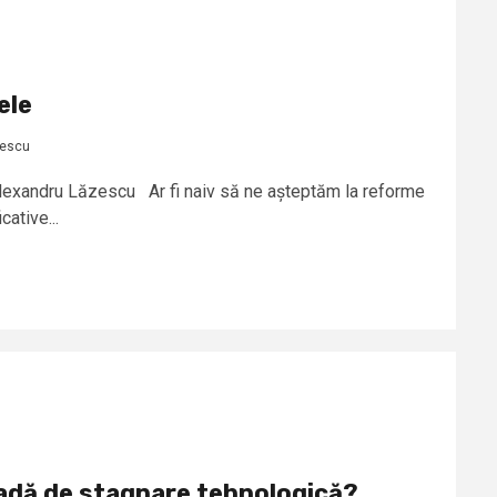
ele
zescu
Alexandru Lăzescu Ar fi naiv să ne așteptăm la reforme
cative...
adă de stagnare tehnologică?