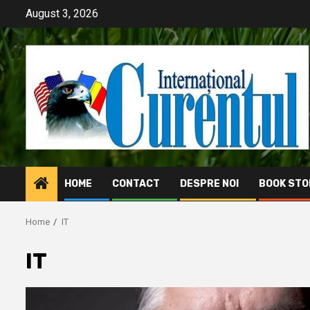
Skip
August 3, 2026
to
content
HOME
CONTACT
DESPRE NOI
BOOK STO
Home
IT
IT