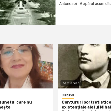
Antonesei A apărut acum cîtev
13 min read
Cultural
 sunetul care nu
Contururi portretistice
nește
existențiale ale lui Mihai