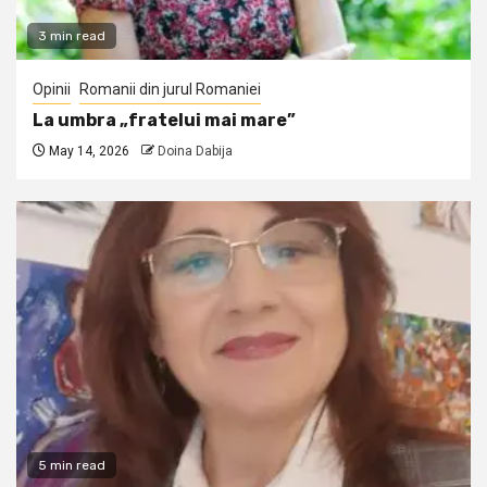
3 min read
Opinii
Romanii din jurul Romaniei
La umbra „fratelui mai mare”
May 14, 2026
Doina Dabija
5 min read