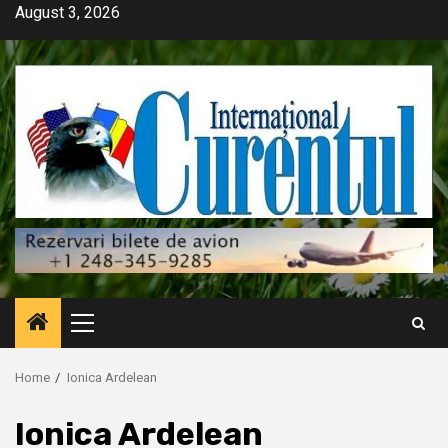
Skip
August 3, 2026
to
content
Primary
Menu
Home
Ionica Ardelean
Ionica Ardelean