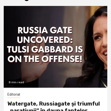
8 min read
Editorial
Watergate, Russiagate și triumful
„narațiunii” în dauna faptelor