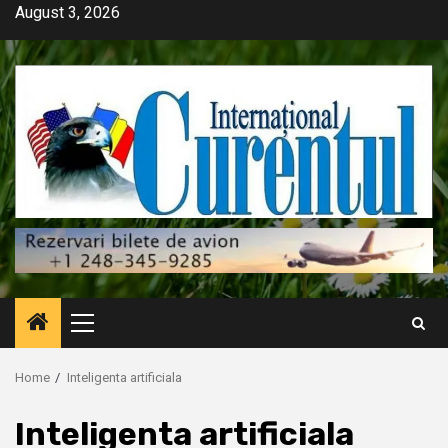
Skip
August 3, 2026
to
content
Primary
Menu
Home
Inteligenta artificiala
Inteligenta artificiala