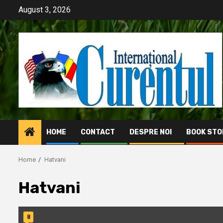
Skip
August 3, 2026
to
content
HOME
CONTACT
DESPRE NOI
BOOK STO
Home
Hatvani
Hatvani
8