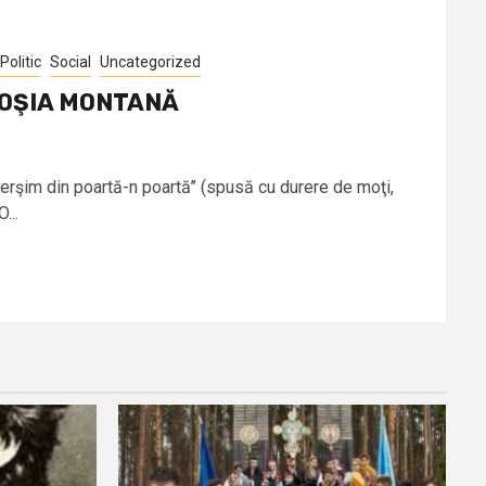
Politic
Social
Uncategorized
 ROŞIA MONTANĂ
cerşim din poartă-n poartă’’ (spusă cu durere de moţi,
...