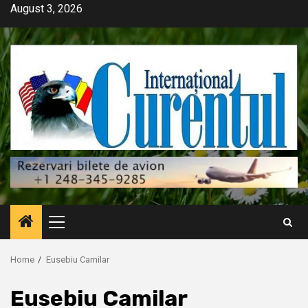
Skip
August 3, 2026
to
content
Primary
Menu
Home
Eusebiu Camilar
Eusebiu Camilar