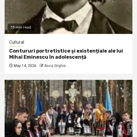
13 min read
Cultural
Contururi portretistice și existențiale ale lui
Mihai Eminescu în adolescență
May 14, 2026
Anca Sirghie