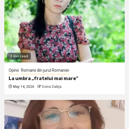
3 min read
Opinii
Romanii din jurul Romaniei
La umbra „fratelui mai mare”
May 14, 2026
Doina Dabija