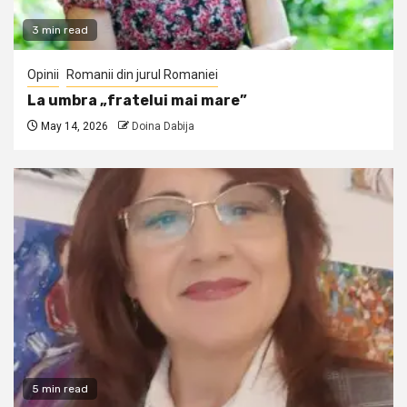
3 min read
Opinii
Romanii din jurul Romaniei
La umbra „fratelui mai mare”
May 14, 2026
Doina Dabija
5 min read