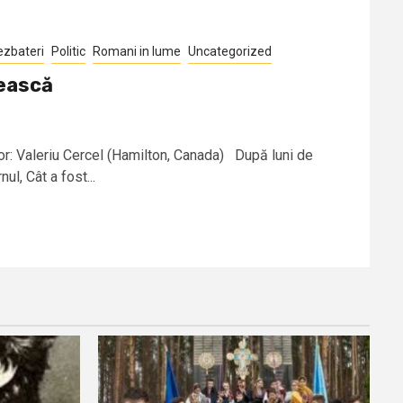
ezbateri
Politic
Romani in lume
Uncategorized
ească
 Valeriu Cercel (Hamilton, Canada) După luni de
ul, Cât a fost...