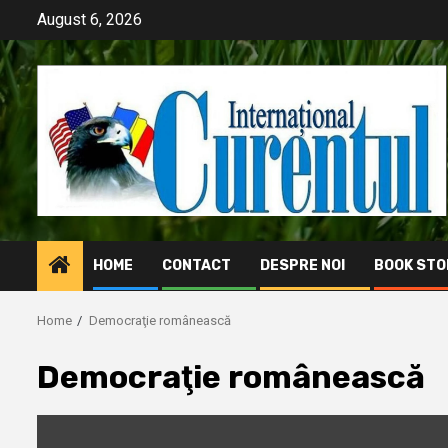
Skip
August 6, 2026
to
content
HOME
CONTACT
DESPRE NOI
BOOK STO
Home
Democraţie românească
Democraţie românească