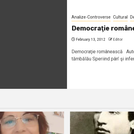
Analize-Controverse
Cultural
D
Democraţie român
February 13, 2012
Editor
Democraţie românească Autor:
tămbălău Speriind pân’ şi infern