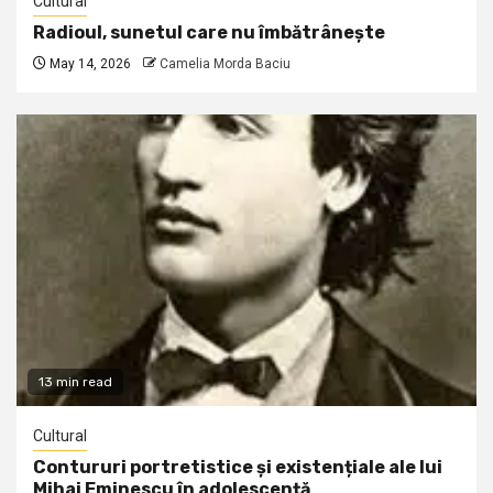
Cultural
Radioul, sunetul care nu îmbătrânește
May 14, 2026
Camelia Morda Baciu
13 min read
Cultural
Contururi portretistice și existențiale ale lui
Mihai Eminescu în adolescență