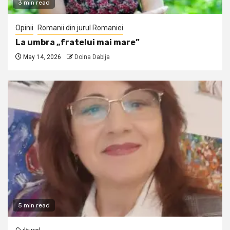
3 min read
Opinii
Romanii din jurul Romaniei
La umbra „fratelui mai mare”
May 14, 2026
Doina Dabija
5 min read