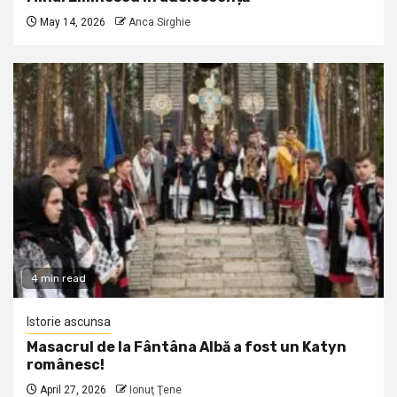
May 14, 2026
Anca Sirghie
4 min read
Istorie ascunsa
Masacrul de la Fântâna Albă a fost un Katyn
românesc!
April 27, 2026
Ionuţ Ţene