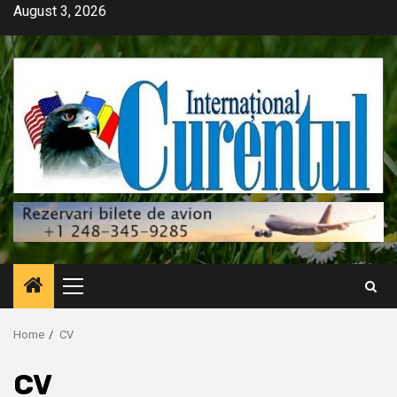
Skip
August 3, 2026
to
content
Primary
Menu
Home
CV
CV