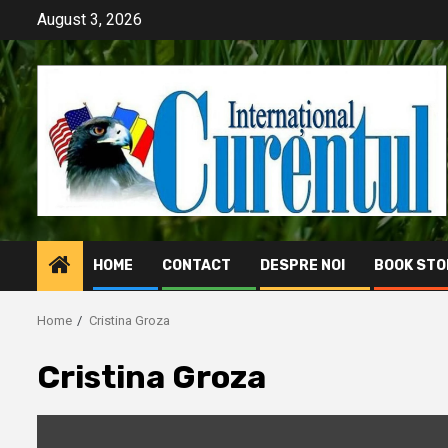
Skip
August 3, 2026
to
content
HOME
CONTACT
DESPRE NOI
BOOK STO
Home
Cristina Groza
Cristina Groza