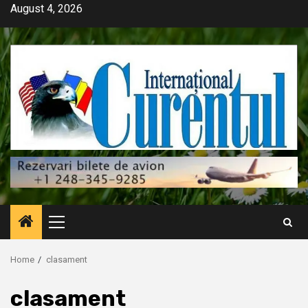
Skip
August 4, 2026
to
content
Primary
Menu
Home
clasament
clasament