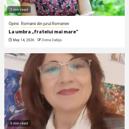
3 min read
Opinii
Romanii din jurul Romaniei
La umbra „fratelui mai mare”
May 14, 2026
Doina Dabija
5 min read